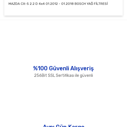
MAZDA CX-5 2.2 D 4x4 01.2012 - 01.2018 BOSCH YAĞ FİLTRESİ
Bu ürünün fiyat bilgisi, resim, ürün açıklamalarında ve
diğer konularda yetersiz gördüğünüz noktaları öneri
Bu ürüne ilk yorumu siz yapın!
formunu kullanarak tarafımıza iletebilirsiniz.
Görüş ve önerileriniz için teşekkür ederiz.
Yorum Yaz
Ürün resmi kalitesiz, bozuk veya görüntülenemiyor.
Ürün açıklamasında eksik bilgiler bulunuyor.
Ürün bilgilerinde hatalar bulunuyor.
%100 Güvenli Alışveriş
Ürün fiyatı diğer sitelerden daha pahalı.
256Bit SSL Sertifikası ile güvenli
Bu ürüne benzer farklı alternatifler olmalı.
Gönder
Aynı Gün Kargo