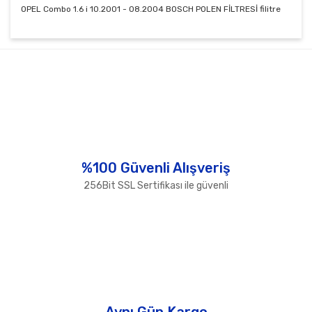
OPEL Combo 1.6 i 10.2001 - 08.2004 BOSCH POLEN FİLTRESİ filitre
Bu ürünün fiyat bilgisi, resim, ürün açıklamalarında ve
diğer konularda yetersiz gördüğünüz noktaları öneri
Bu ürüne ilk yorumu siz yapın!
formunu kullanarak tarafımıza iletebilirsiniz.
Görüş ve önerileriniz için teşekkür ederiz.
Yorum Yaz
Ürün resmi kalitesiz, bozuk veya görüntülenemiyor.
Ürün açıklamasında eksik bilgiler bulunuyor.
Ürün bilgilerinde hatalar bulunuyor.
%100 Güvenli Alışveriş
Ürün fiyatı diğer sitelerden daha pahalı.
256Bit SSL Sertifikası ile güvenli
Bu ürüne benzer farklı alternatifler olmalı.
Gönder
Aynı Gün Kargo