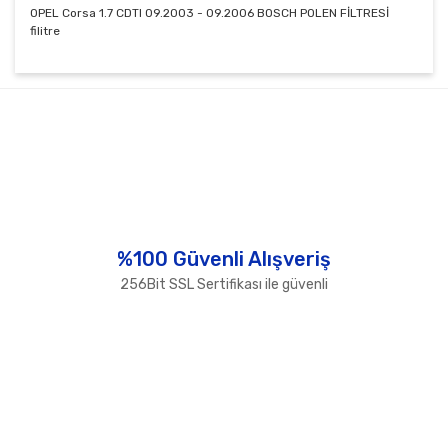
OPEL Corsa 1.7 CDTI 09.2003 - 09.2006 BOSCH POLEN FİLTRESİ
filitre
Bu ürünün fiyat bilgisi, resim, ürün açıklamalarında ve
diğer konularda yetersiz gördüğünüz noktaları öneri
Bu ürüne ilk yorumu siz yapın!
formunu kullanarak tarafımıza iletebilirsiniz.
Görüş ve önerileriniz için teşekkür ederiz.
Yorum Yaz
Ürün resmi kalitesiz, bozuk veya görüntülenemiyor.
Ürün açıklamasında eksik bilgiler bulunuyor.
Ürün bilgilerinde hatalar bulunuyor.
%100 Güvenli Alışveriş
Ürün fiyatı diğer sitelerden daha pahalı.
256Bit SSL Sertifikası ile güvenli
Bu ürüne benzer farklı alternatifler olmalı.
Gönder