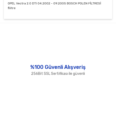
OPEL Vectra 2.0 DTI 04.2002 - 09.2005 BOSCH POLEN FİLTRESİ
filitre
Bu ürünün fiyat bilgisi, resim, ürün açıklamalarında ve
diğer konularda yetersiz gördüğünüz noktaları öneri
Bu ürüne ilk yorumu siz yapın!
formunu kullanarak tarafımıza iletebilirsiniz.
Görüş ve önerileriniz için teşekkür ederiz.
Yorum Yaz
Ürün resmi kalitesiz, bozuk veya görüntülenemiyor.
Ürün açıklamasında eksik bilgiler bulunuyor.
Ürün bilgilerinde hatalar bulunuyor.
%100 Güvenli Alışveriş
Ürün fiyatı diğer sitelerden daha pahalı.
256Bit SSL Sertifikası ile güvenli
Bu ürüne benzer farklı alternatifler olmalı.
Gönder