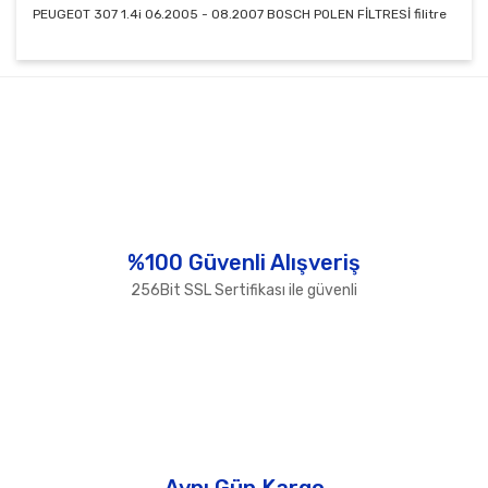
PEUGEOT 307 1.4i 06.2005 - 08.2007 BOSCH POLEN FİLTRESİ filitre
Bu ürünün fiyat bilgisi, resim, ürün açıklamalarında ve
diğer konularda yetersiz gördüğünüz noktaları öneri
Bu ürüne ilk yorumu siz yapın!
formunu kullanarak tarafımıza iletebilirsiniz.
Görüş ve önerileriniz için teşekkür ederiz.
Yorum Yaz
Ürün resmi kalitesiz, bozuk veya görüntülenemiyor.
Ürün açıklamasında eksik bilgiler bulunuyor.
Ürün bilgilerinde hatalar bulunuyor.
%100 Güvenli Alışveriş
Ürün fiyatı diğer sitelerden daha pahalı.
256Bit SSL Sertifikası ile güvenli
Bu ürüne benzer farklı alternatifler olmalı.
Gönder
Aynı Gün Kargo