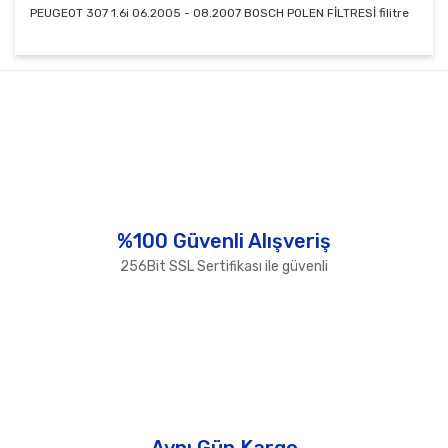
PEUGEOT 307 1.6i 06.2005 - 08.2007 BOSCH POLEN FİLTRESİ filitre
Bu ürünün fiyat bilgisi, resim, ürün açıklamalarında ve
diğer konularda yetersiz gördüğünüz noktaları öneri
Bu ürüne ilk yorumu siz yapın!
formunu kullanarak tarafımıza iletebilirsiniz.
Görüş ve önerileriniz için teşekkür ederiz.
Yorum Yaz
Ürün resmi kalitesiz, bozuk veya görüntülenemiyor.
Ürün açıklamasında eksik bilgiler bulunuyor.
Ürün bilgilerinde hatalar bulunuyor.
%100 Güvenli Alışveriş
Ürün fiyatı diğer sitelerden daha pahalı.
256Bit SSL Sertifikası ile güvenli
Bu ürüne benzer farklı alternatifler olmalı.
Gönder
Aynı Gün Kargo