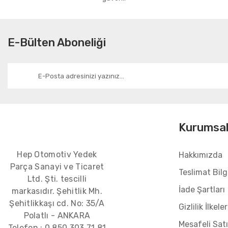
E-Bülten Aboneliği
Kurumsa
Hep Otomotiv Yedek
Hakkımızda
Parça Sanayi ve Ticaret
Teslimat Bilgi
Ltd. Şti. tescilli
İade Şartları
markasıdır. Şehitlik Mh.
Şehitlikkaşı cd. No: 35/A
Gizlilik İlkeler
Polatlı - ANKARA
Mesafeli Sat
Telefon :
0 850 303 71 81