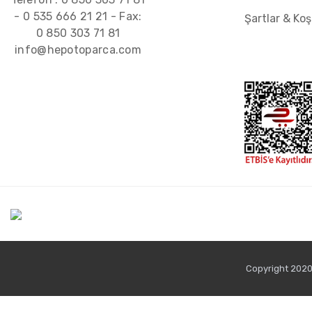
-
0 535 666 21 21
- Fax:
Şartlar & Koş
0 850 303 71 81
info@hepotoparca.com
Copyright 2020 