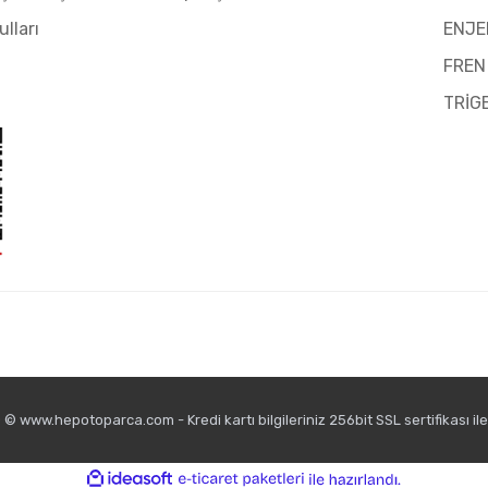
ulları
ENJE
FREN
TRİG
© www.hepotoparca.com - Kredi kartı bilgileriniz 256bit SSL sertifikası il
ile
ideasoft
e-