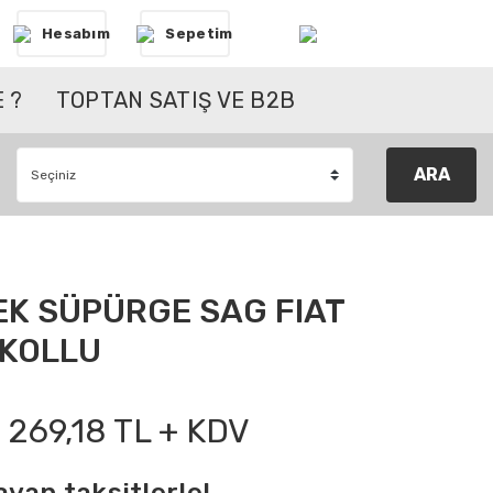
Hesabım
Sepetim
 ?
TOPTAN SATIŞ VE B2B
ARA
EK SÜPÜRGE SAG FIAT
 KOLLU
269,18 TL + KDV