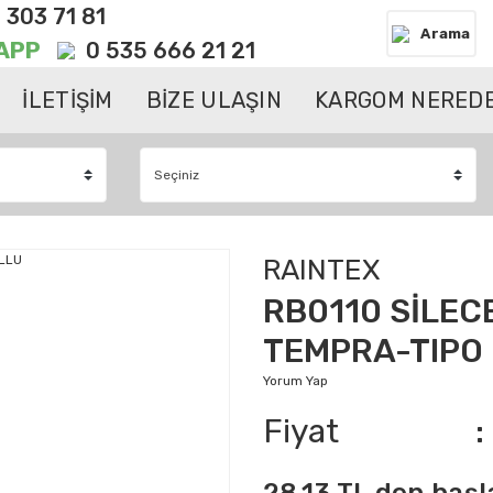
 303 71 81
Arama
APP
0 535 666 21 21
İLETİŞİM
BİZE ULAŞIN
KARGOM NEREDE
RAINTEX
RB0110 SİLEC
TEMPRA-TIPO
Yorum Yap
Fiyat