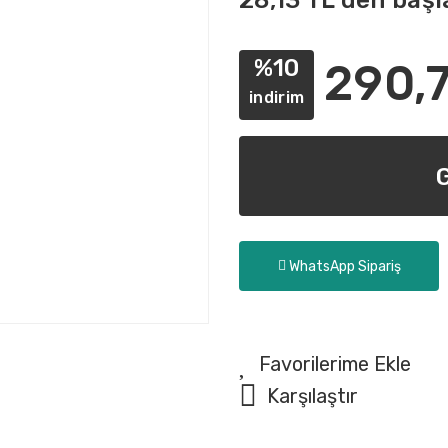
28,13 TL den başl
%10
290,7
indirim
WhatsApp Sipariş
Karşılaştır