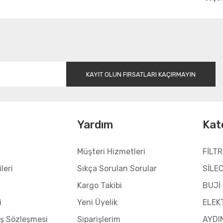
Gönder
KAYIT OLUN FIRSATLARI KAÇIRMAYIN
l
Yardım
Kat
Müşteri Hizmetleri
FİLTR
leri
Sıkça Sorulan Sorular
SİLE
Kargo Takibi
BUJİ
i
Yeni Üyelik
ELEK
ış Sözleşmesi
Siparişlerim
AYDI