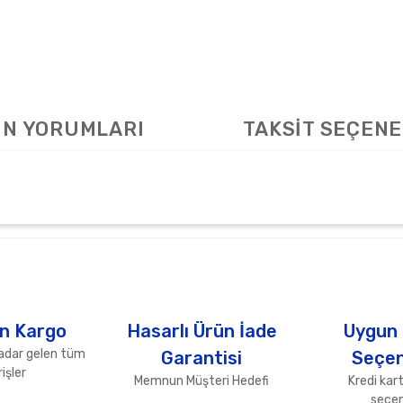
N YORUMLARI
TAKSİT SEÇENE
arda yetersiz gördüğünüz noktaları öneri formunu kullanarak tarafımıza ile
Bu ürüne ilk yorumu siz yapın!
Yorum Yaz
n Kargo
Hasarlı Ürün İade
Uygun
adar gelen tüm
Garantisi
Seçen
işler
Memnun Müşteri Hedefi
Kredi kart
seçen