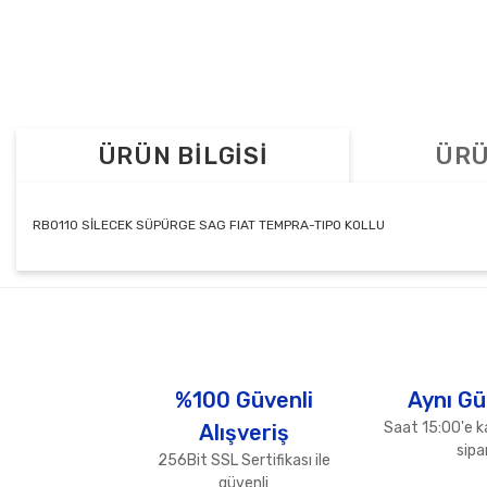
ÜRÜN BİLGİSİ
ÜRÜ
RB0110 SİLECEK SÜPÜRGE SAG FIAT TEMPRA-TIPO KOLLU
Bu ürünün fiyat bilgisi, resim, ürün açıklamalarında ve diğer konul
Görüş ve önerileriniz için teşekkür ederiz.
Ürün resmi kalitesiz, bozuk veya görüntülenemiyor.
Ürün açıklamasında eksik bilgiler bulunuyor.
%100 Güvenli
Aynı Gü
Ürün bilgilerinde hatalar bulunuyor.
Saat 15:00'e k
Alışveriş
Ürün fiyatı diğer sitelerden daha pahalı.
sipar
256Bit SSL Sertifikası ile
Bu ürüne benzer farklı alternatifler olmalı.
güvenli