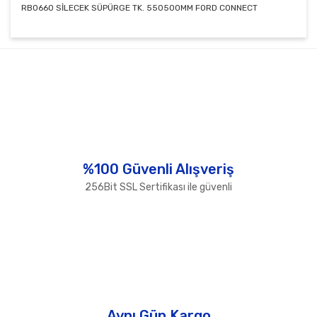
RB0660 SİLECEK SÜPÜRGE TK. 550500MM FORD CONNECT
Bu ürünün fiyat bilgisi, resim, ürün açıklamalarında ve
diğer konularda yetersiz gördüğünüz noktaları öneri
Bu ürüne ilk yorumu siz yapın!
formunu kullanarak tarafımıza iletebilirsiniz.
Görüş ve önerileriniz için teşekkür ederiz.
Yorum Yaz
Ürün resmi kalitesiz, bozuk veya görüntülenemiyor.
Ürün açıklamasında eksik bilgiler bulunuyor.
Ürün bilgilerinde hatalar bulunuyor.
%100 Güvenli Alışveriş
Ürün fiyatı diğer sitelerden daha pahalı.
256Bit SSL Sertifikası ile güvenli
Bu ürüne benzer farklı alternatifler olmalı.
Gönder
Aynı Gün Kargo