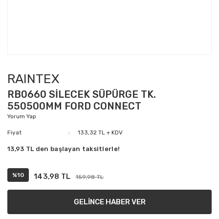
RAINTEX
RB0660 SİLECEK SÜPÜRGE TK.
550500MM FORD CONNECT
Yorum Yap
Fiyat
133,32 TL + KDV
13,93 TL den başlayan taksitlerle!
%10
143,98 TL
159,98 TL
GELİNCE HABER VER