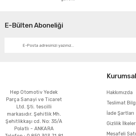
E-Bülten Aboneliği
Kurumsa
Hep Otomotiv Yedek
Hakkımızda
Parça Sanayi ve Ticaret
Teslimat Bilgi
Ltd. Şti. tescilli
İade Şartları
markasıdır. Şehitlik Mh.
Şehitlikkaşı cd. No: 35/A
Gizlilik İlkeler
Polatlı - ANKARA
Mesafeli Sat
Telefon :
0 850 303 71 81