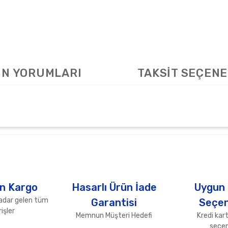
N YORUMLARI
TAKSİT SEÇENE
arda yetersiz gördüğünüz noktaları öneri formunu kullanarak tarafımıza ile
Bu ürüne ilk yorumu siz yapın!
Yorum Yaz
n Kargo
Hasarlı Ürün İade
Uygun
adar gelen tüm
Garantisi
Seçen
işler
Memnun Müşteri Hedefi
Kredi kart
seçen