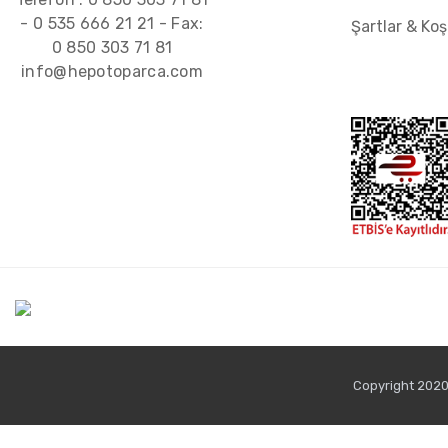
-
0 535 666 21 21
- Fax:
Şartlar & Koş
0 850 303 71 81
info@hepotoparca.com
Copyright 2020 