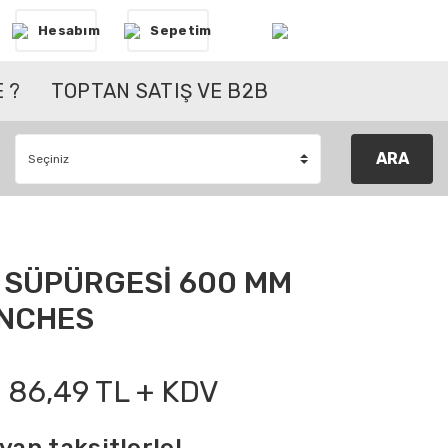
Hesabım
Sepetim
 ?
TOPTAN SATIŞ VE B2B
ARA
 SÜPÜRGESİ 600 MM
INCHES
86,49 TL + KDV