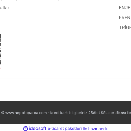
ulları
ENJE
FREN
TRİG
© www.hepotoparca.com - Kredi kartı bilgileriniz 256bit SSL sertifikası il
ile
ideasoft
e-