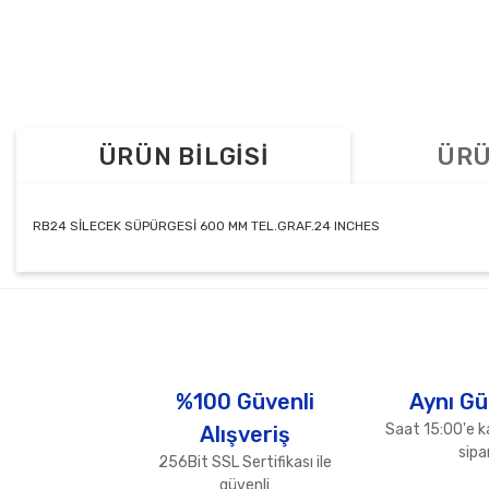
ÜRÜN BİLGİSİ
ÜRÜ
RB24 SİLECEK SÜPÜRGESİ 600 MM TEL.GRAF.24 INCHES
Bu ürünün fiyat bilgisi, resim, ürün açıklamalarında ve diğer konul
Görüş ve önerileriniz için teşekkür ederiz.
Ürün resmi kalitesiz, bozuk veya görüntülenemiyor.
Ürün açıklamasında eksik bilgiler bulunuyor.
%100 Güvenli
Aynı Gü
Ürün bilgilerinde hatalar bulunuyor.
Saat 15:00'e k
Alışveriş
Ürün fiyatı diğer sitelerden daha pahalı.
sipar
256Bit SSL Sertifikası ile
Bu ürüne benzer farklı alternatifler olmalı.
güvenli