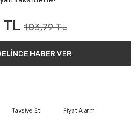
yan taksitlerle!
 TL
103,79 TL
GELİNCE HABER VER
Tavsiye Et
Fiyat Alarmı