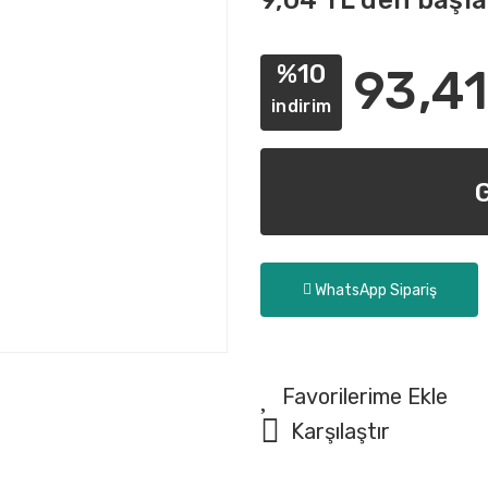
9,04 TL den başla
%10
93,41
indirim
WhatsApp Sipariş
Karşılaştır