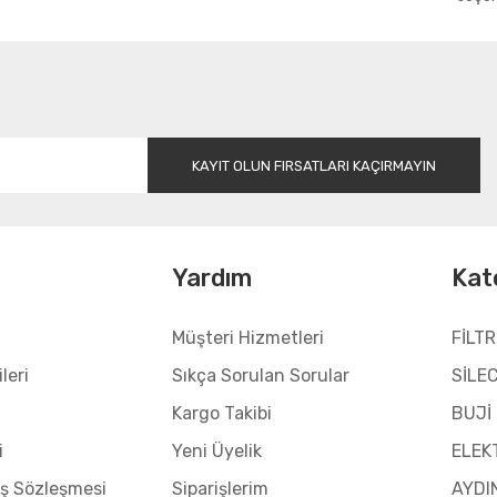
Gönder
KAYIT OLUN FIRSATLARI KAÇIRMAYIN
l
Yardım
Kat
Müşteri Hizmetleri
FİLTR
leri
Sıkça Sorulan Sorular
SİLE
Kargo Takibi
BUJİ
i
Yeni Üyelik
ELEK
ış Sözleşmesi
Siparişlerim
AYDI