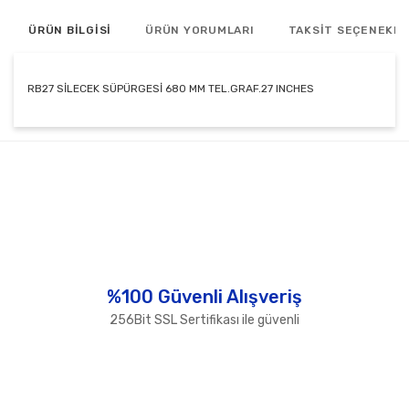
ÜRÜN BİLGİSİ
ÜRÜN YORUMLARI
TAKSİT SEÇENEKLE
RB27 SİLECEK SÜPÜRGESİ 680 MM TEL.GRAF.27 INCHES
Bu ürünün fiyat bilgisi, resim, ürün açıklamalarında ve
diğer konularda yetersiz gördüğünüz noktaları öneri
Bu ürüne ilk yorumu siz yapın!
formunu kullanarak tarafımıza iletebilirsiniz.
Görüş ve önerileriniz için teşekkür ederiz.
Yorum Yaz
Ürün resmi kalitesiz, bozuk veya görüntülenemiyor.
Ürün açıklamasında eksik bilgiler bulunuyor.
Ürün bilgilerinde hatalar bulunuyor.
%100 Güvenli Alışveriş
Ürün fiyatı diğer sitelerden daha pahalı.
256Bit SSL Sertifikası ile güvenli
Bu ürüne benzer farklı alternatifler olmalı.