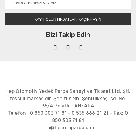
KAYIT OLUN FIRSATLARI KAÇIRMAYIN
Bizi Takip Edin
Hep Otomotiv Yedek Parça Sanayi ve Ticaret Ltd. Şti.
tescilli markasıdır. Şehitlik Mh. Şehitlikkaşı cd. No:
35/A Polatlı - ANKARA
Telefon :
0 850 303 71 81
-
0 535 666 21 21
- Fax:
0
850 303 71 81
info@hepotoparca.com