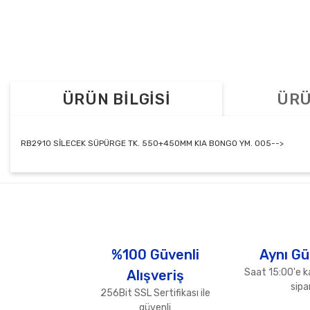
ÜRÜN BİLGİSİ
ÜRÜ
RB2910 SİLECEK SÜPÜRGE TK. 550+450MM KIA BONGO YM. 005-->
Bu ürünün fiyat bilgisi, resim, ürün açıklamalarında ve diğer konul
Görüş ve önerileriniz için teşekkür ederiz.
Ürün resmi kalitesiz, bozuk veya görüntülenemiyor.
Ürün açıklamasında eksik bilgiler bulunuyor.
%100 Güvenli
Aynı Gü
Ürün bilgilerinde hatalar bulunuyor.
Saat 15:00'e k
Alışveriş
Ürün fiyatı diğer sitelerden daha pahalı.
sipar
256Bit SSL Sertifikası ile
Bu ürüne benzer farklı alternatifler olmalı.
güvenli