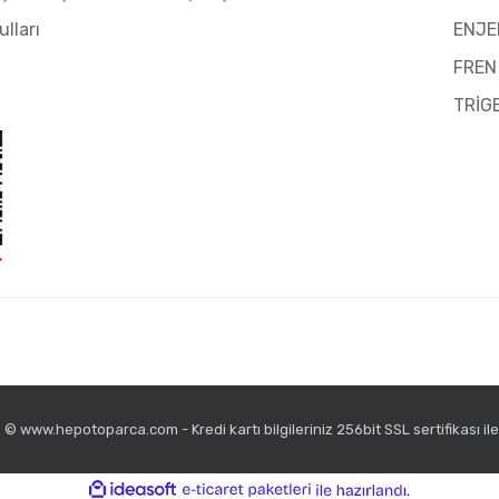
ulları
ENJE
FREN
TRİG
© www.hepotoparca.com - Kredi kartı bilgileriniz 256bit SSL sertifikası il
ile
ideasoft
e-