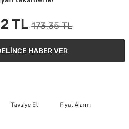
ayan taksitlerle!
2 TL
173,35 TL
GELİNCE HABER VER
Tavsiye Et
Fiyat Alarmı