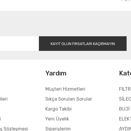
Gönder
KAYIT OLUN FIRSATLARI KAÇIRMAYIN
l
Yardım
Kat
Müşteri Hizmetleri
FİLTR
leri
Sıkça Sorulan Sorular
SİLE
Kargo Takibi
BUJİ
i
Yeni Üyelik
ELEK
ış Sözleşmesi
Siparişlerim
AYDI