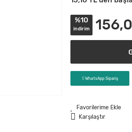
15,10 TL den başl
%10
156,0
indirim
WhatsApp Sipariş
Karşılaştır