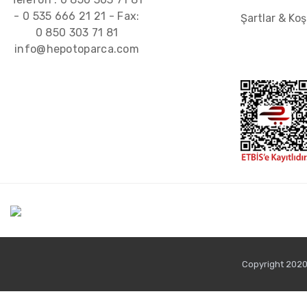
-
0 535 666 21 21
- Fax:
Şartlar & Koş
0 850 303 71 81
info@hepotoparca.com
Copyright 2020 