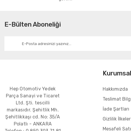
E-Bülten Aboneliği
Kurumsa
Hep Otomotiv Yedek
Hakkımızda
Parça Sanayi ve Ticaret
Teslimat Bilgi
Ltd. Şti. tescilli
İade Şartları
markasıdır. Şehitlik Mh.
Şehitlikkaşı cd. No: 35/A
Gizlilik İlkeler
Polatlı - ANKARA
Mesafeli Sat
Telefon :
0 850 303 71 81