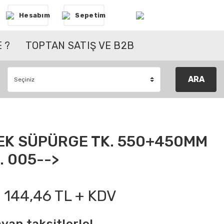
Hesabım
Sepetim
 ?
TOPTAN SATIŞ VE B2B
ARA
EK SÜPÜRGE TK. 550+450MM
. 005-->
144,46 TL + KDV