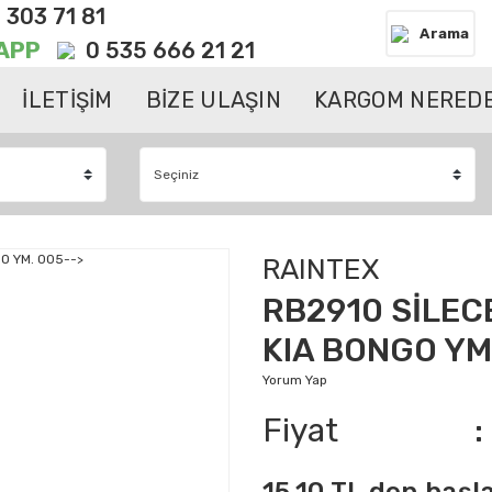
 303 71 81
Arama
APP
0 535 666 21 21
İLETİŞİM
BİZE ULAŞIN
KARGOM NEREDE
RAINTEX
RB2910 SİLEC
KIA BONGO YM
Yorum Yap
Fiyat