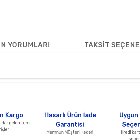
N YORUMLARI
TAKSİT SEÇENE
arda yetersiz gördüğünüz noktaları öneri formunu kullanarak tarafımıza ile
Bu ürüne ilk yorumu siz yapın!
Yorum Yaz
n Kargo
Hasarlı Ürün İade
Uygun
adar gelen tüm
Garantisi
Seçen
işler
Memnun Müşteri Hedefi
Kredi kart
seçen