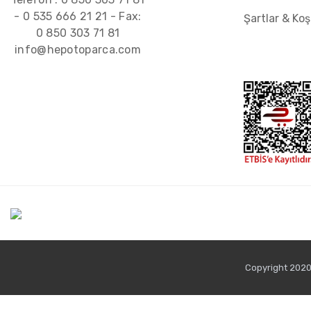
-
0 535 666 21 21
- Fax:
Şartlar & Koş
0 850 303 71 81
info@hepotoparca.com
Copyright 2020 