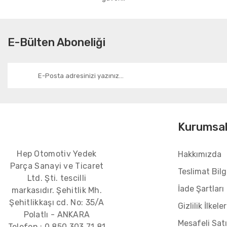
E-Bülten Aboneliği
Kurumsa
Hep Otomotiv Yedek
Hakkımızda
Parça Sanayi ve Ticaret
Teslimat Bilgi
Ltd. Şti. tescilli
İade Şartları
markasıdır. Şehitlik Mh.
Şehitlikkaşı cd. No: 35/A
Gizlilik İlkeler
Polatlı - ANKARA
Mesafeli Sat
Telefon :
0 850 303 71 81