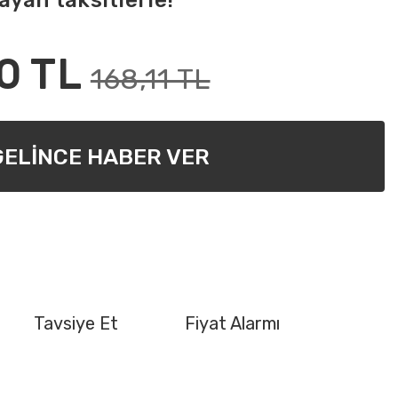
ayan taksitlerle!
0 TL
168,11 TL
GELİNCE HABER VER
Tavsiye Et
Fiyat Alarmı