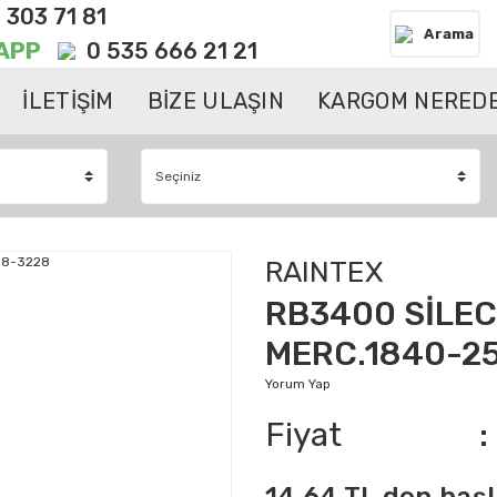
 303 71 81
Arama
APP
0 535 666 21 21
İLETİŞİM
BİZE ULAŞIN
KARGOM NEREDE
RAINTEX
RB3400 SİLE
MERC.1840-2
Yorum Yap
Fiyat