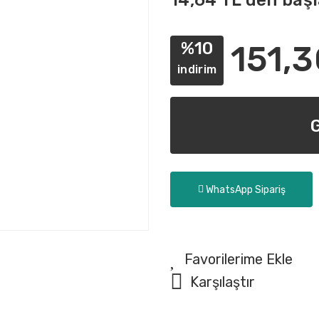
14,64 TL den başl
%10
151,3
indirim
WhatsApp Sipariş
Karşılaştır