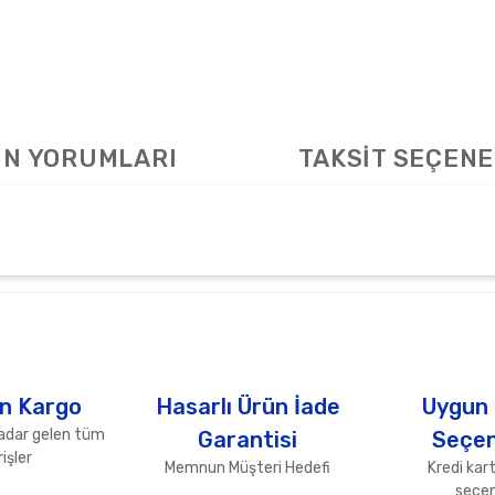
N YORUMLARI
TAKSİT SEÇENE
arda yetersiz gördüğünüz noktaları öneri formunu kullanarak tarafımıza ile
Bu ürüne ilk yorumu siz yapın!
Yorum Yaz
n Kargo
Hasarlı Ürün İade
Uygun
adar gelen tüm
Garantisi
Seçen
işler
Memnun Müşteri Hedefi
Kredi kart
seçen