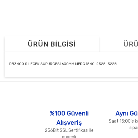
ÜRÜN BİLGİSİ
ÜRÜ
RB3400 SİLECEK SÜPÜRGESİ 600MM MERC.1840-2528-3228
Bu ürünün fiyat bilgisi, resim, ürün açıklamalarında ve diğer konul
Görüş ve önerileriniz için teşekkür ederiz.
Ürün resmi kalitesiz, bozuk veya görüntülenemiyor.
Ürün açıklamasında eksik bilgiler bulunuyor.
%100 Güvenli
Aynı Gü
Ürün bilgilerinde hatalar bulunuyor.
Saat 15:00'e k
Alışveriş
Ürün fiyatı diğer sitelerden daha pahalı.
sipar
256Bit SSL Sertifikası ile
Bu ürüne benzer farklı alternatifler olmalı.
güvenli