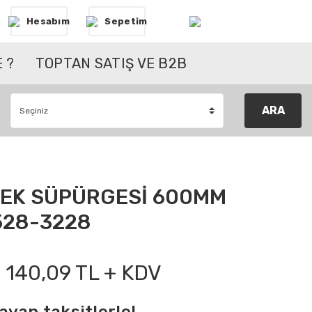
Hesabım
Sepetim
 ?
TOPTAN SATIŞ VE B2B
ARA
CEK SÜPÜRGESİ 600MM
528-3228
140,09 TL + KDV