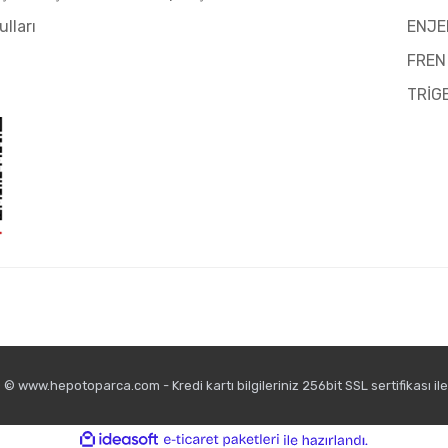
ulları
ENJE
FREN
TRİG
© www.hepotoparca.com - Kredi kartı bilgileriniz 256bit SSL sertifikası il
ile
ideasoft
e-