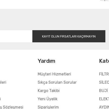
Gönder
KAYIT OLUN FIRSATLARI KAÇIRMAYIN
l
Yardım
Kat
Müşteri Hizmetleri
FİLTR
leri
Sıkça Sorulan Sorular
SİLE
Kargo Takibi
BUJİ
i
Yeni Üyelik
ELEK
ış Sözleşmesi
Siparişlerim
AYDI