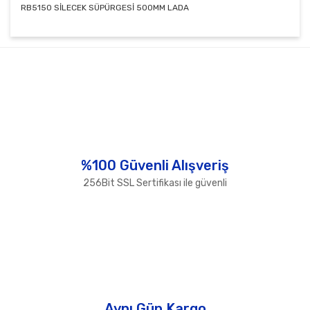
RB5150 SİLECEK SÜPÜRGESİ 500MM LADA
Bu ürünün fiyat bilgisi, resim, ürün açıklamalarında ve
diğer konularda yetersiz gördüğünüz noktaları öneri
Bu ürüne ilk yorumu siz yapın!
formunu kullanarak tarafımıza iletebilirsiniz.
Görüş ve önerileriniz için teşekkür ederiz.
Yorum Yaz
Ürün resmi kalitesiz, bozuk veya görüntülenemiyor.
Ürün açıklamasında eksik bilgiler bulunuyor.
Ürün bilgilerinde hatalar bulunuyor.
%100 Güvenli Alışveriş
Ürün fiyatı diğer sitelerden daha pahalı.
256Bit SSL Sertifikası ile güvenli
Bu ürüne benzer farklı alternatifler olmalı.
Gönder
Aynı Gün Kargo