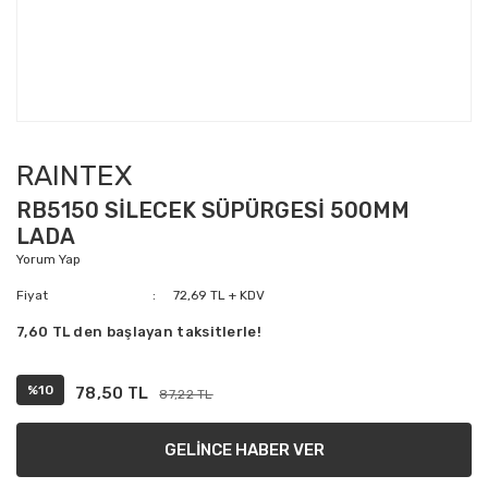
RAINTEX
RB5150 SİLECEK SÜPÜRGESİ 500MM
LADA
Yorum Yap
Fiyat
72,69 TL + KDV
7,60 TL den başlayan taksitlerle!
%10
78,50 TL
87,22 TL
GELİNCE HABER VER