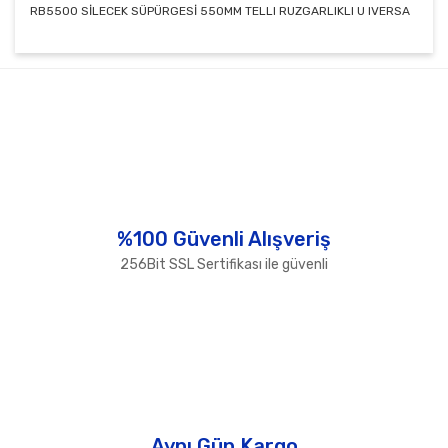
RB5500 SİLECEK SÜPÜRGESİ 550MM TELLI RUZGARLIKLI U IVERSA
Bu ürünün fiyat bilgisi, resim, ürün açıklamalarında ve
diğer konularda yetersiz gördüğünüz noktaları öneri
Bu ürüne ilk yorumu siz yapın!
formunu kullanarak tarafımıza iletebilirsiniz.
Görüş ve önerileriniz için teşekkür ederiz.
Yorum Yaz
Ürün resmi kalitesiz, bozuk veya görüntülenemiyor.
Ürün açıklamasında eksik bilgiler bulunuyor.
Ürün bilgilerinde hatalar bulunuyor.
%100 Güvenli Alışveriş
Ürün fiyatı diğer sitelerden daha pahalı.
256Bit SSL Sertifikası ile güvenli
Bu ürüne benzer farklı alternatifler olmalı.
Gönder
Aynı Gün Kargo