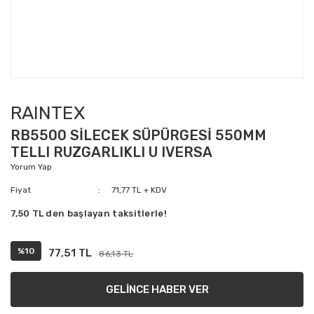
RAINTEX
RB5500 SİLECEK SÜPÜRGESİ 550MM
TELLI RUZGARLIKLI U IVERSA
Yorum Yap
Fiyat
71,77 TL + KDV
7,50 TL den başlayan taksitlerle!
%10
77,51 TL
86,13 TL
GELİNCE HABER VER