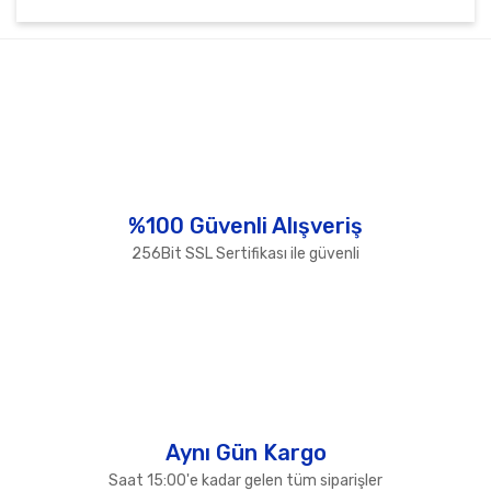
Bu ürünün fiyat bilgisi, resim, ürün açıklamalarında ve
diğer konularda yetersiz gördüğünüz noktaları öneri
Bu ürüne ilk yorumu siz yapın!
formunu kullanarak tarafımıza iletebilirsiniz.
Görüş ve önerileriniz için teşekkür ederiz.
Yorum Yaz
Ürün resmi kalitesiz, bozuk veya görüntülenemiyor.
Ürün açıklamasında eksik bilgiler bulunuyor.
Ürün bilgilerinde hatalar bulunuyor.
%100 Güvenli Alışveriş
Ürün fiyatı diğer sitelerden daha pahalı.
256Bit SSL Sertifikası ile güvenli
Bu ürüne benzer farklı alternatifler olmalı.
Gönder
Aynı Gün Kargo
Saat 15:00'e kadar gelen tüm siparişler