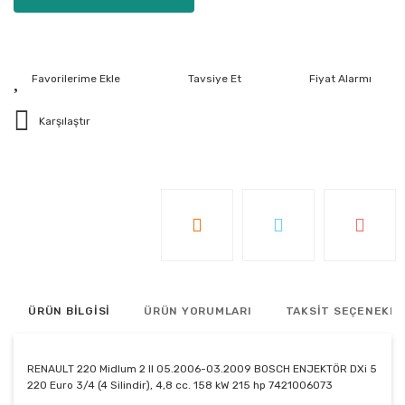
Tavsiye Et
Fiyat Alarmı
Karşılaştır
ÜRÜN BİLGİSİ
ÜRÜN YORUMLARI
TAKSİT SEÇENEKLE
RENAULT 220 Midlum 2 II 05.2006-03.2009 BOSCH ENJEKTÖR DXi 5
220 Euro 3/4 (4 Silindir), 4,8 cc. 158 kW 215 hp 7421006073