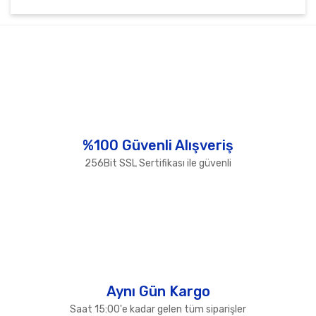
Bu ürünün fiyat bilgisi, resim, ürün açıklamalarında ve
diğer konularda yetersiz gördüğünüz noktaları öneri
Bu ürüne ilk yorumu siz yapın!
formunu kullanarak tarafımıza iletebilirsiniz.
Görüş ve önerileriniz için teşekkür ederiz.
Yorum Yaz
Ürün resmi kalitesiz, bozuk veya görüntülenemiyor.
Ürün açıklamasında eksik bilgiler bulunuyor.
Ürün bilgilerinde hatalar bulunuyor.
%100 Güvenli Alışveriş
Ürün fiyatı diğer sitelerden daha pahalı.
256Bit SSL Sertifikası ile güvenli
Bu ürüne benzer farklı alternatifler olmalı.
Gönder
Aynı Gün Kargo
Saat 15:00'e kadar gelen tüm siparişler