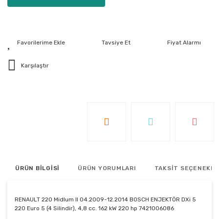
Tavsiye Et
Fiyat Alarmı
Karşılaştır
ÜRÜN BİLGİSİ
ÜRÜN YORUMLARI
TAKSİT SEÇENEKLE
RENAULT 220 Midlum II 04.2009-12.2014 BOSCH ENJEKTÖR DXi 5
220 Euro 5 (4 Silindir), 4,8 cc. 162 kW 220 hp 7421006086