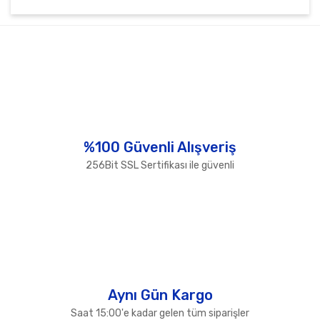
Bu ürünün fiyat bilgisi, resim, ürün açıklamalarında ve
diğer konularda yetersiz gördüğünüz noktaları öneri
Bu ürüne ilk yorumu siz yapın!
formunu kullanarak tarafımıza iletebilirsiniz.
Görüş ve önerileriniz için teşekkür ederiz.
Yorum Yaz
Ürün resmi kalitesiz, bozuk veya görüntülenemiyor.
Ürün açıklamasında eksik bilgiler bulunuyor.
Ürün bilgilerinde hatalar bulunuyor.
%100 Güvenli Alışveriş
Ürün fiyatı diğer sitelerden daha pahalı.
256Bit SSL Sertifikası ile güvenli
Bu ürüne benzer farklı alternatifler olmalı.
Gönder
Aynı Gün Kargo
Saat 15:00'e kadar gelen tüm siparişler