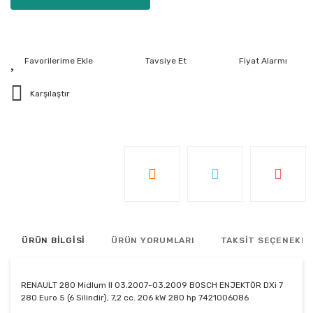
Tavsiye Et
Fiyat Alarmı
Karşılaştır
ÜRÜN BİLGİSİ
ÜRÜN YORUMLARI
TAKSİT SEÇENEKLE
RENAULT 280 Midlum II 03.2007-03.2009 BOSCH ENJEKTÖR DXi 7
280 Euro 5 (6 Silindir), 7,2 cc. 206 kW 280 hp 7421006086