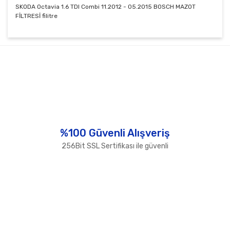
SKODA Octavia 1.6 TDI Combi 11.2012 - 05.2015 BOSCH MAZOT
FİLTRESİ filitre
Bu ürünün fiyat bilgisi, resim, ürün açıklamalarında ve
diğer konularda yetersiz gördüğünüz noktaları öneri
Bu ürüne ilk yorumu siz yapın!
formunu kullanarak tarafımıza iletebilirsiniz.
Görüş ve önerileriniz için teşekkür ederiz.
Yorum Yaz
Ürün resmi kalitesiz, bozuk veya görüntülenemiyor.
Ürün açıklamasında eksik bilgiler bulunuyor.
Ürün bilgilerinde hatalar bulunuyor.
%100 Güvenli Alışveriş
Ürün fiyatı diğer sitelerden daha pahalı.
256Bit SSL Sertifikası ile güvenli
Bu ürüne benzer farklı alternatifler olmalı.
Gönder