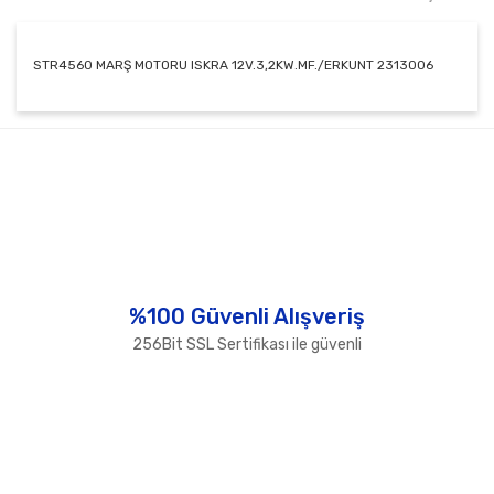
STR4560 MARŞ MOTORU ISKRA 12V.3,2KW.MF./ERKUNT 2313006
Bu ürünün fiyat bilgisi, resim, ürün açıklamalarında ve
diğer konularda yetersiz gördüğünüz noktaları öneri
Bu ürüne ilk yorumu siz yapın!
formunu kullanarak tarafımıza iletebilirsiniz.
Görüş ve önerileriniz için teşekkür ederiz.
Yorum Yaz
Ürün resmi kalitesiz, bozuk veya görüntülenemiyor.
Ürün açıklamasında eksik bilgiler bulunuyor.
Ürün bilgilerinde hatalar bulunuyor.
%100 Güvenli Alışveriş
Ürün fiyatı diğer sitelerden daha pahalı.
256Bit SSL Sertifikası ile güvenli
Bu ürüne benzer farklı alternatifler olmalı.