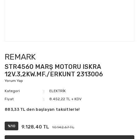
REMARK
STR4560 MARŞ MOTORU ISKRA
12V.3,2KW.MF./ERKUNT 2313006
Yorum Yap
Kategori
ELEKTRİK
Fiyat
8.452,22 TL + KDV
883,33 TL den başlayan taksitlerle!
%10
9.128,40 TL
10.142,67 TL