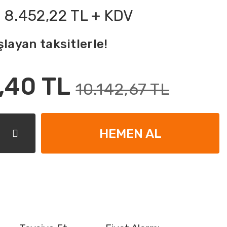
8.452,22 TL + KDV
layan taksitlerle!
,40 TL
10.142,67 TL
HEMEN AL