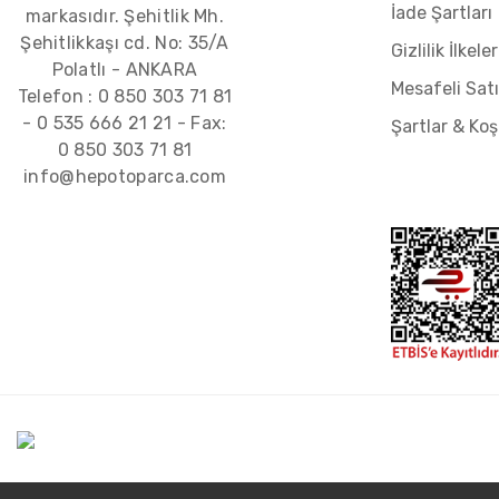
İade Şartları
markasıdır. Şehitlik Mh.
Şehitlikkaşı cd. No: 35/A
Gizlilik İlkeler
Polatlı - ANKARA
Mesafeli Sat
Telefon :
0 850 303 71 81
-
0 535 666 21 21
- Fax:
Şartlar & Koş
0 850 303 71 81
info@hepotoparca.com