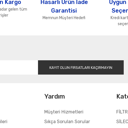
n Kargo
Hasarlı Ürün İade
Uygun
adar gelen tüm
Garantisi
Seçen
işler
Memnun Müşteri Hedefi
Kredi kart
seçen
Gönder
KAYIT OLUN FIRSATLARI KAÇIRMAYIN
l
Yardım
Kat
Müşteri Hizmetleri
FİLTR
leri
Sıkça Sorulan Sorular
SİLE