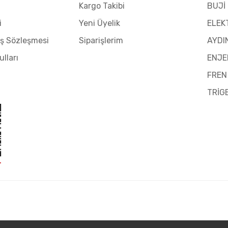
Kargo Takibi
BUJİ
i
Yeni Üyelik
ELEK
ış Sözleşmesi
Siparişlerim
AYDI
ulları
ENJE
FREN
TRİG