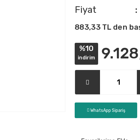
Fiyat
883,33 TL den baş
%10
9.128
indirim
WhatsApp Sipariş