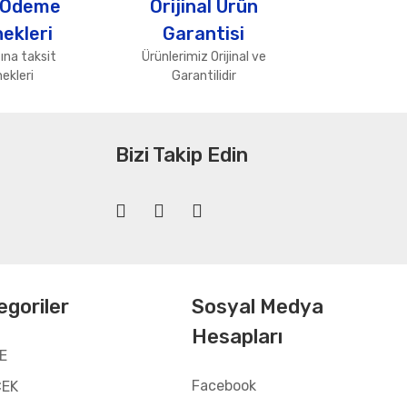
 Ödeme
Orijinal Ürün
ekleri
Garantisi
ına taksit
Ürünlerimiz Orijinal ve
ekleri
Garantilidir
Bizi Takip Edin
egoriler
Sosyal Medya
Hesapları
E
Facebook
CEK