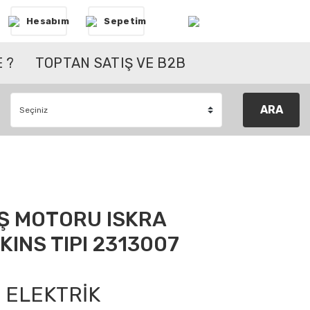
Hesabım
Sepetim
 ?
TOPTAN SATIŞ VE B2B
ARA
Ş MOTORU ISKRA
KINS TIPI 2313007
ELEKTRİK