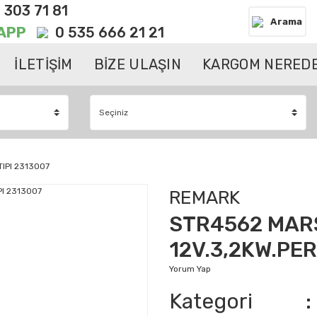
 303 71 81
Arama
APP
0 535 666 21 21
İLETİŞİM
BİZE ULAŞIN
KARGOM NEREDE
IPI 2313007
REMARK
STR4562 MAR
12V.3,2KW.PER
Yorum Yap
Kategori