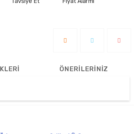
Tavsiye Et
Fiyat Alarmı
KLERİ
ÖNERİLERİNİZ
tebilirsiniz.