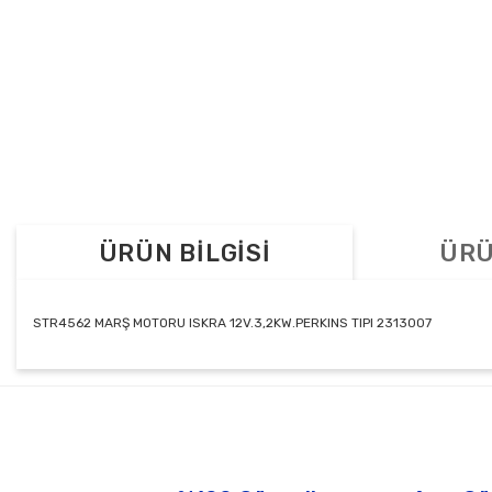
ÜRÜN BİLGİSİ
ÜRÜ
STR4562 MARŞ MOTORU ISKRA 12V.3,2KW.PERKINS TIPI 2313007
Bu ürünün fiyat bilgisi, resim, ürün açıklamalarında ve diğer konul
Görüş ve önerileriniz için teşekkür ederiz.
Ürün resmi kalitesiz, bozuk veya görüntülenemiyor.
Ürün açıklamasında eksik bilgiler bulunuyor.