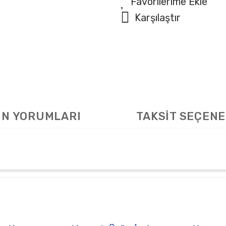
Karşılaştır
N YORUMLARI
TAKSİT SEÇENE
arda yetersiz gördüğünüz noktaları öneri formunu kullanarak tarafımıza ile
Bu ürüne ilk yorumu siz yapın!
Yorum Yaz