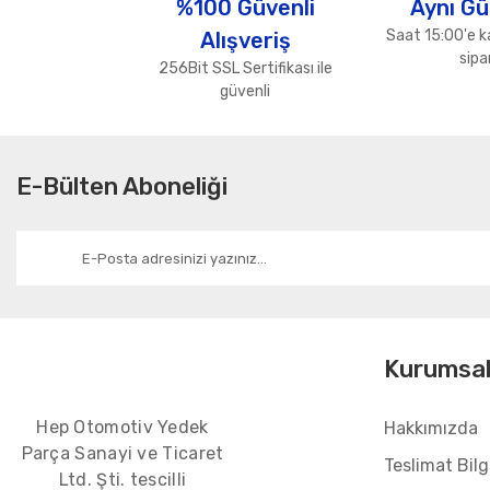
%100 Güvenli
Aynı Gü
Ürün bilgilerinde hatalar bulunuyor.
Saat 15:00'e k
Alışveriş
Ürün fiyatı diğer sitelerden daha pahalı.
sipar
256Bit SSL Sertifikası ile
Bu ürüne benzer farklı alternatifler olmalı.
güvenli
E-Bülten Aboneliği
Kurumsa
Hep Otomotiv Yedek
Hakkımızda
Parça Sanayi ve Ticaret
Teslimat Bilgi
Ltd. Şti. tescilli