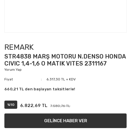
REMARK
STR4838 MARŞ MOTORU N.DENSO HONDA
CIVIC 1,4-1,6 O MATIK VITES 2311167
Yorum Yap
Fiyat
6.317,30 TL + KDV
660,21 TL den başlayan taksitlerle!
%10
6.822,69 TL
7.580,76 TL
GELİNCE HABER VER