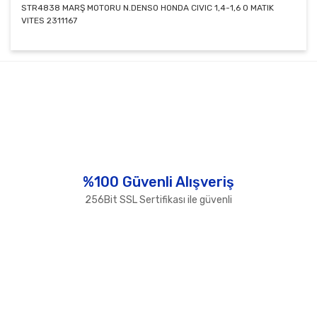
STR4838 MARŞ MOTORU N.DENSO HONDA CIVIC 1,4-1,6 O MATIK
VITES 2311167
Bu ürünün fiyat bilgisi, resim, ürün açıklamalarında ve
diğer konularda yetersiz gördüğünüz noktaları öneri
Bu ürüne ilk yorumu siz yapın!
formunu kullanarak tarafımıza iletebilirsiniz.
Görüş ve önerileriniz için teşekkür ederiz.
Yorum Yaz
Ürün resmi kalitesiz, bozuk veya görüntülenemiyor.
Ürün açıklamasında eksik bilgiler bulunuyor.
Ürün bilgilerinde hatalar bulunuyor.
%100 Güvenli Alışveriş
Ürün fiyatı diğer sitelerden daha pahalı.
256Bit SSL Sertifikası ile güvenli
Bu ürüne benzer farklı alternatifler olmalı.
Gönder