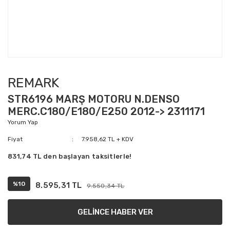
REMARK
STR6196 MARŞ MOTORU N.DENSO
MERC.C180/E180/E250 2012-> 2311171
Yorum Yap
Fiyat
7.958,62 TL + KDV
831,74 TL den başlayan taksitlerle!
%10
8.595,31 TL
9.550,34 TL
GELİNCE HABER VER