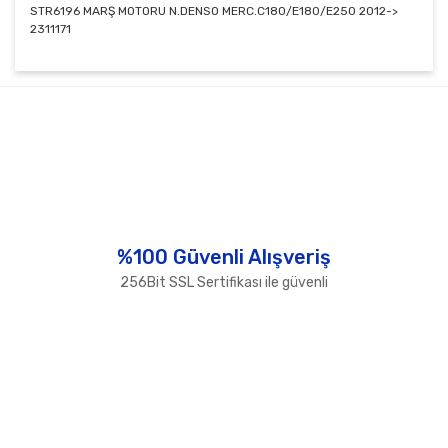
STR6196 MARŞ MOTORU N.DENSO MERC.C180/E180/E250 2012->
2311171
Bu ürünün fiyat bilgisi, resim, ürün açıklamalarında ve
diğer konularda yetersiz gördüğünüz noktaları öneri
Bu ürüne ilk yorumu siz yapın!
formunu kullanarak tarafımıza iletebilirsiniz.
Görüş ve önerileriniz için teşekkür ederiz.
Yorum Yaz
Ürün resmi kalitesiz, bozuk veya görüntülenemiyor.
Ürün açıklamasında eksik bilgiler bulunuyor.
Ürün bilgilerinde hatalar bulunuyor.
%100 Güvenli Alışveriş
Ürün fiyatı diğer sitelerden daha pahalı.
256Bit SSL Sertifikası ile güvenli
Bu ürüne benzer farklı alternatifler olmalı.
Gönder