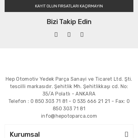
KAYIT OLUN FIRSATLARI KAÇIRMAYIN
Bizi Takip Edin
Hep Otomotiv Yedek Parça Sanayi ve Ticaret Ltd. Şti.
tescilli markasıdır. Şehitlik Mh. Şehitlikkaşı cd. No:
35/A Polatlı - ANKARA
Telefon :
0 850 303 71 81
-
0 535 666 21 21
- Fax:
0
850 303 71 81
info@hepotoparca.com
Kurumsal