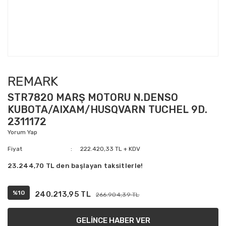
REMARK
STR7820 MARŞ MOTORU N.DENSO
KUBOTA/AIXAM/HUSQVARN TUCHEL 9D.
2311172
Yorum Yap
Fiyat
222.420,33 TL + KDV
23.244,70 TL den başlayan taksitlerle!
%10
240.213,95 TL
266.904,39 TL
GELİNCE HABER VER