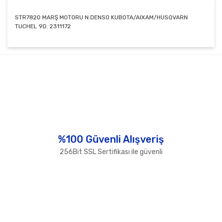
STR7820 MARŞ MOTORU N.DENSO KUBOTA/AIXAM/HUSQVARN
TUCHEL 9D. 2311172
Bu ürünün fiyat bilgisi, resim, ürün açıklamalarında ve
diğer konularda yetersiz gördüğünüz noktaları öneri
Bu ürüne ilk yorumu siz yapın!
formunu kullanarak tarafımıza iletebilirsiniz.
Görüş ve önerileriniz için teşekkür ederiz.
Yorum Yaz
Ürün resmi kalitesiz, bozuk veya görüntülenemiyor.
Ürün açıklamasında eksik bilgiler bulunuyor.
Ürün bilgilerinde hatalar bulunuyor.
%100 Güvenli Alışveriş
Ürün fiyatı diğer sitelerden daha pahalı.
256Bit SSL Sertifikası ile güvenli
Bu ürüne benzer farklı alternatifler olmalı.