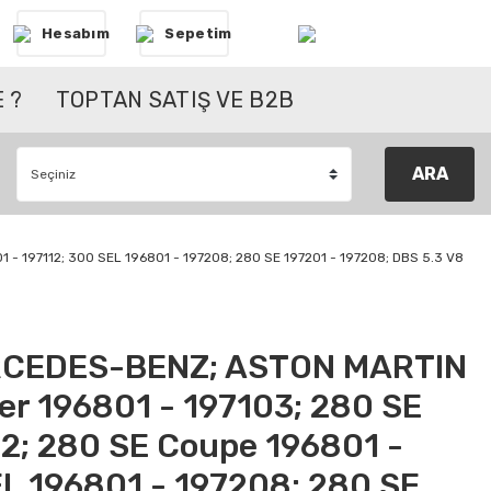
Hesabım
Sepetim
 ?
TOPTAN SATIŞ VE B2B
ARA
- 197112; 300 SEL 196801 - 197208; 280 SE 197201 - 197208; DBS 5.3 V8
RCEDES-BENZ; ASTON MARTIN
er 196801 - 197103; 280 SE
12; 280 SE Coupe 196801 -
EL 196801 - 197208; 280 SE