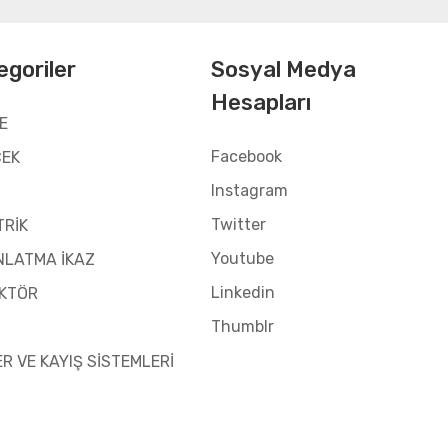
egoriler
Sosyal Medya
Hesapları
E
Facebook
CEK
Instagram
Twitter
TRİK
Youtube
NLATMA İKAZ
Linkedin
KTÖR
Thumblr
ER VE KAYIŞ SİSTEMLERİ