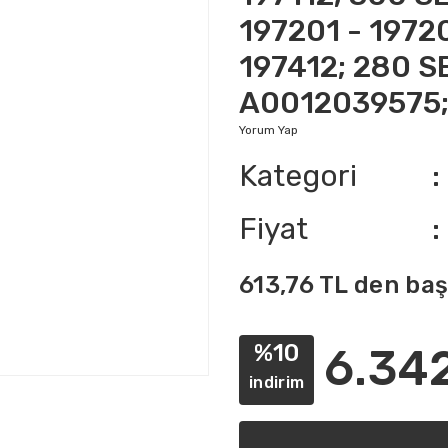
197201 - 1972
197412; 280 S
A0012039575;
Yorum Yap
Kategori
Fiyat
613,76 TL den baş
%10
6.34
indirim