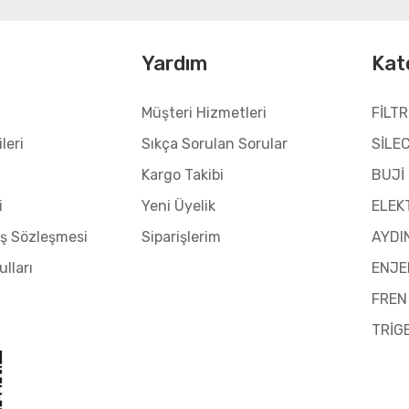
l
Yardım
Kat
Müşteri Hizmetleri
FİLTR
leri
Sıkça Sorulan Sorular
SİLE
Kargo Takibi
BUJİ
i
Yeni Üyelik
ELEK
ış Sözleşmesi
Siparişlerim
AYDI
ulları
ENJE
FREN
TRİG