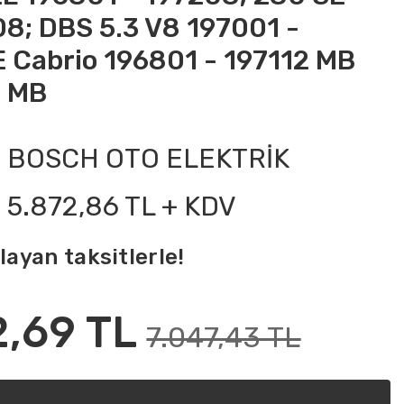
08; DBS 5.3 V8 197001 -
E Cabrio 196801 - 197112 MB
 MB
BOSCH OTO ELEKTRİK
5.872,86 TL + KDV
layan taksitlerle!
2,69 TL
7.047,43 TL