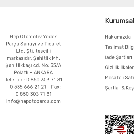
Kurumsa
Hep Otomotiv Yedek
Hakkımızda
Parça Sanayi ve Ticaret
Teslimat Bilgi
Ltd. Şti. tescilli
İade Şartları
markasıdır. Şehitlik Mh.
Şehitlikkaşı cd. No: 35/A
Gizlilik İlkeler
Polatlı - ANKARA
Mesafeli Sat
Telefon :
0 850 303 71 81
-
0 535 666 21 21
- Fax:
Şartlar & Koş
0 850 303 71 81
info@hepotoparca.com