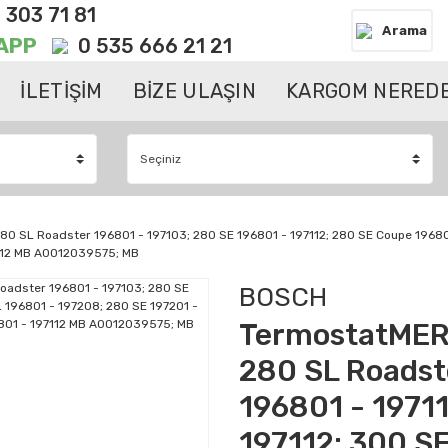
 303 71 81
Arama
APP
0 535 666 21 21
İLETİŞİM
BİZE ULAŞIN
KARGOM NEREDE
SL Roadster 196801 - 197103; 280 SE 196801 - 197112; 280 SE Coupe 196801 
7112 MB A0012039575; MB
BOSCH
TermostatME
280 SL Roadst
196801 - 1971
197112; 300 S