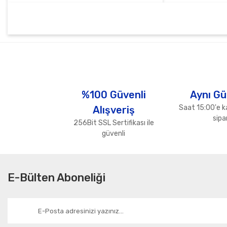
Bu ürünün fiyat bilgisi, resim, ürün açıklamalarında ve diğer konul
Görüş ve önerileriniz için teşekkür ederiz.
Ürün resmi kalitesiz, bozuk veya görüntülenemiyor.
Ürün açıklamasında eksik bilgiler bulunuyor.
%100 Güvenli
Aynı Gü
Ürün bilgilerinde hatalar bulunuyor.
Saat 15:00'e k
Alışveriş
Ürün fiyatı diğer sitelerden daha pahalı.
sipar
256Bit SSL Sertifikası ile
Bu ürüne benzer farklı alternatifler olmalı.
güvenli
E-Bülten Aboneliği