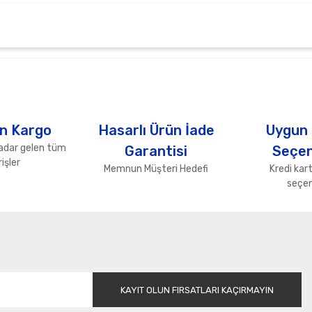
arda yetersiz gördüğünüz noktaları öneri formunu kullanarak tarafımıza ile
Bu ürüne ilk yorumu siz yapın!
Yorum Yaz
n Kargo
Hasarlı Ürün İade
Uygun
adar gelen tüm
Garantisi
Seçen
işler
Memnun Müşteri Hedefi
Kredi kart
seçen
Gönder
KAYIT OLUN FIRSATLARI KAÇIRMAYIN