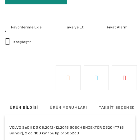
Tavsiye Et
Fiyat Alarmı
Karşılaştır
ÜRÜN BİLGİSİ
ÜRÜN YORUMLARI
TAKSİT SEÇENEKLE
VOLVO S60 II D3 08.2012-12.2015 BOSCH ENJEKTÖR D5204T7 (5
Silindir), 2 cc. 100 kW 136 hp 31303238