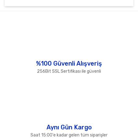
Bu ürünün fiyat bilgisi, resim, ürün açıklamalarında ve
diğer konularda yetersiz gördüğünüz noktaları öneri
Bu ürüne ilk yorumu siz yapın!
formunu kullanarak tarafımıza iletebilirsiniz.
Görüş ve önerileriniz için teşekkür ederiz.
Yorum Yaz
Ürün resmi kalitesiz, bozuk veya görüntülenemiyor.
Ürün açıklamasında eksik bilgiler bulunuyor.
Ürün bilgilerinde hatalar bulunuyor.
%100 Güvenli Alışveriş
Ürün fiyatı diğer sitelerden daha pahalı.
256Bit SSL Sertifikası ile güvenli
Bu ürüne benzer farklı alternatifler olmalı.
Gönder
Aynı Gün Kargo
Saat 15:00'e kadar gelen tüm siparişler