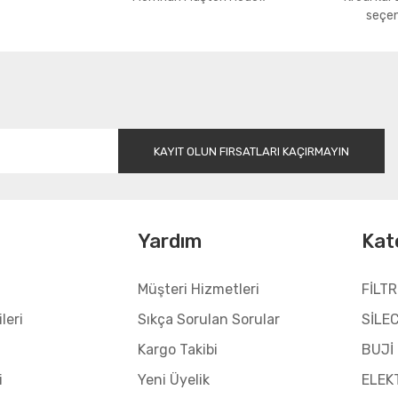
seçen
Gönder
KAYIT OLUN FIRSATLARI KAÇIRMAYIN
l
Yardım
Kat
Müşteri Hizmetleri
FİLTR
leri
Sıkça Sorulan Sorular
SİLE
Kargo Takibi
BUJİ
i
Yeni Üyelik
ELEK