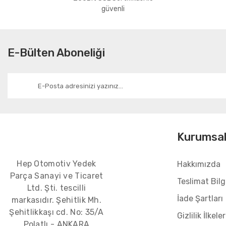
Bu ürüne benzer farklı alternatifler olmalı.
güvenli
E-Bülten Aboneliği
Kurumsa
Hep Otomotiv Yedek
Hakkımızda
Parça Sanayi ve Ticaret
Teslimat Bilgi
Ltd. Şti. tescilli
İade Şartları
markasıdır. Şehitlik Mh.
Şehitlikkaşı cd. No: 35/A
Gizlilik İlkeler
Polatlı - ANKARA