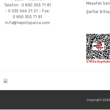
Mesafeli Sat
Telefon :
0 850 303 71 81
-
0 535 666 21 21
- Fax:
Şartlar & Koş
0 850 303 71 81
info@hepotoparca.com
Copyright 2020 