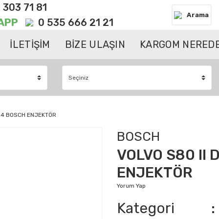
 303 71 81
Arama
APP
0 535 666 21 21
İLETİŞİM
BİZE ULAŞIN
KARGOM NEREDE
014 BOSCH ENJEKTÖR
BOSCH
VOLVO S80 II 
ENJEKTÖR
Yorum Yap
Kategori