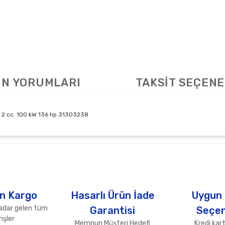
N YORUMLARI
TAKSİT SEÇENE
 2 cc. 100 kW 136 hp 31303238
arda yetersiz gördüğünüz noktaları öneri formunu kullanarak tarafımıza ile
Bu ürüne ilk yorumu siz yapın!
Yorum Yaz
n Kargo
Hasarlı Ürün İade
Uygun
adar gelen tüm
Garantisi
Seçen
işler
Memnun Müşteri Hedefi
Kredi kart