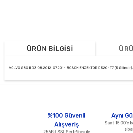
ÜRÜN BİLGİSİ
ÜRÜ
VOLVO S80 II D3 08.2012-07.2014 BOSCH ENJEKTÖR D5204T7 (5 Silindir),
Bu ürünün fiyat bilgisi, resim, ürün açıklamalarında ve diğer konul
Görüş ve önerileriniz için teşekkür ederiz.
Ürün resmi kalitesiz, bozuk veya görüntülenemiyor.
Ürün açıklamasında eksik bilgiler bulunuyor.
%100 Güvenli
Aynı Gü
Ürün bilgilerinde hatalar bulunuyor.
Saat 15:00'e k
Alışveriş
Ürün fiyatı diğer sitelerden daha pahalı.
sipar
256Bit SSL Sertifikası ile