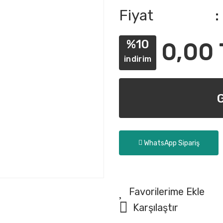
Fiyat
%10
0,00 
indirim
WhatsApp Sipariş
Karşılaştır