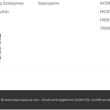
ış Sözleşmesi
Siparişlerim
AYDI
ulları
ENJE
FREN
TRİG
© www.hepotoparca.com - Kredi kartı bilgileriniz 256bit SSL sertifikası il