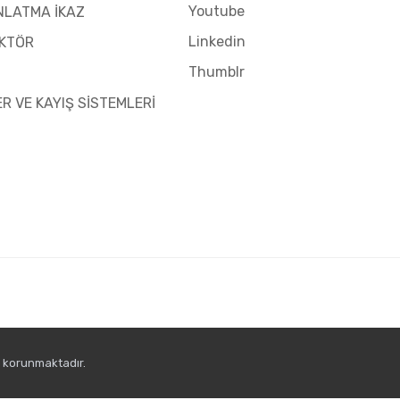
Youtube
NLATMA İKAZ
Linkedin
KTÖR
Thumblr
ER VE KAYIŞ SİSTEMLERİ
e korunmaktadır.