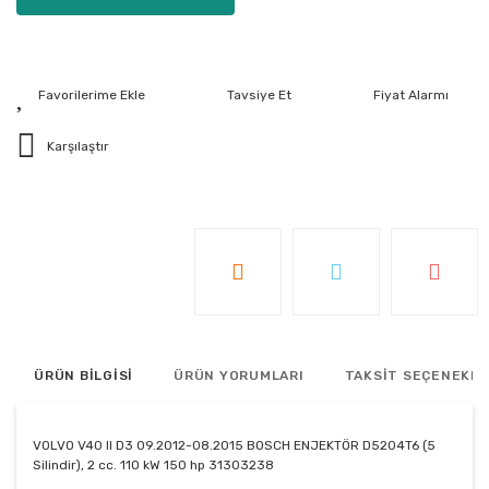
Tavsiye Et
Fiyat Alarmı
Karşılaştır
ÜRÜN BİLGİSİ
ÜRÜN YORUMLARI
TAKSİT SEÇENEKLE
VOLVO V40 II D3 09.2012-08.2015 BOSCH ENJEKTÖR D5204T6 (5
Silindir), 2 cc. 110 kW 150 hp 31303238