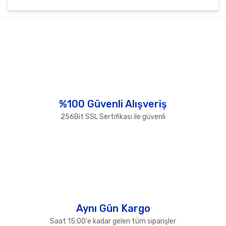
Bu ürünün fiyat bilgisi, resim, ürün açıklamalarında ve
diğer konularda yetersiz gördüğünüz noktaları öneri
Bu ürüne ilk yorumu siz yapın!
formunu kullanarak tarafımıza iletebilirsiniz.
Görüş ve önerileriniz için teşekkür ederiz.
Yorum Yaz
Ürün resmi kalitesiz, bozuk veya görüntülenemiyor.
Ürün açıklamasında eksik bilgiler bulunuyor.
Ürün bilgilerinde hatalar bulunuyor.
%100 Güvenli Alışveriş
Ürün fiyatı diğer sitelerden daha pahalı.
256Bit SSL Sertifikası ile güvenli
Bu ürüne benzer farklı alternatifler olmalı.
Gönder
Aynı Gün Kargo
Saat 15:00'e kadar gelen tüm siparişler