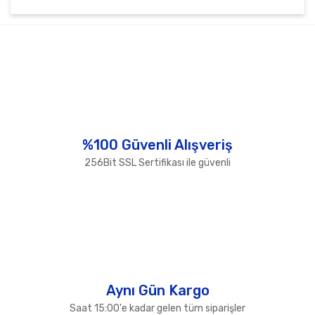
Bu ürünün fiyat bilgisi, resim, ürün açıklamalarında ve
diğer konularda yetersiz gördüğünüz noktaları öneri
Bu ürüne ilk yorumu siz yapın!
formunu kullanarak tarafımıza iletebilirsiniz.
Görüş ve önerileriniz için teşekkür ederiz.
Yorum Yaz
Ürün resmi kalitesiz, bozuk veya görüntülenemiyor.
Ürün açıklamasında eksik bilgiler bulunuyor.
Ürün bilgilerinde hatalar bulunuyor.
%100 Güvenli Alışveriş
Ürün fiyatı diğer sitelerden daha pahalı.
256Bit SSL Sertifikası ile güvenli
Bu ürüne benzer farklı alternatifler olmalı.
Gönder
Aynı Gün Kargo
Saat 15:00'e kadar gelen tüm siparişler