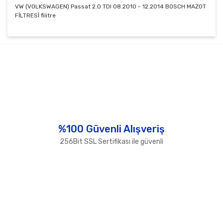
VW (VOLKSWAGEN) Passat 2.0 TDI 08.2010 - 12.2014 BOSCH MAZOT
FİLTRESİ filitre
Bu ürünün fiyat bilgisi, resim, ürün açıklamalarında ve
diğer konularda yetersiz gördüğünüz noktaları öneri
Bu ürüne ilk yorumu siz yapın!
formunu kullanarak tarafımıza iletebilirsiniz.
Görüş ve önerileriniz için teşekkür ederiz.
Yorum Yaz
Ürün resmi kalitesiz, bozuk veya görüntülenemiyor.
Ürün açıklamasında eksik bilgiler bulunuyor.
Ürün bilgilerinde hatalar bulunuyor.
%100 Güvenli Alışveriş
Ürün fiyatı diğer sitelerden daha pahalı.
256Bit SSL Sertifikası ile güvenli
Bu ürüne benzer farklı alternatifler olmalı.
Gönder