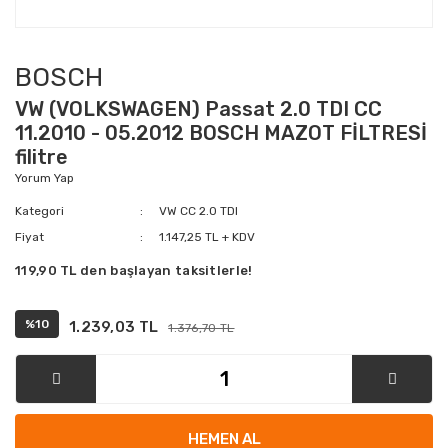
BOSCH
VW (VOLKSWAGEN) Passat 2.0 TDI CC
11.2010 - 05.2012 BOSCH MAZOT FİLTRESİ
filitre
Yorum Yap
Kategori
VW CC 2.0 TDI
Fiyat
1.147,25 TL + KDV
119,90 TL den başlayan taksitlerle!
%10
1.239,03 TL
1.376,70 TL
HEMEN AL