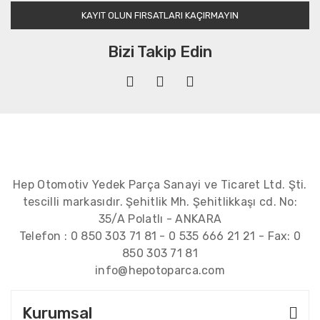
KAYIT OLUN FIRSATLARI KAÇIRMAYIN
Bizi Takip Edin
Hep Otomotiv Yedek Parça Sanayi ve Ticaret Ltd. Şti.
tescilli markasıdır. Şehitlik Mh. Şehitlikkaşı cd. No:
35/A Polatlı - ANKARA
Telefon :
0 850 303 71 81
-
0 535 666 21 21
- Fax:
0
850 303 71 81
info@hepotoparca.com
Kurumsal