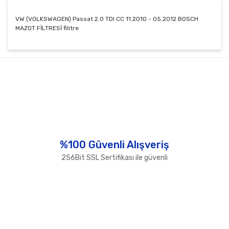
VW (VOLKSWAGEN) Passat 2.0 TDI CC 11.2010 - 05.2012 BOSCH
MAZOT FİLTRESİ filitre
Bu ürünün fiyat bilgisi, resim, ürün açıklamalarında ve
diğer konularda yetersiz gördüğünüz noktaları öneri
Bu ürüne ilk yorumu siz yapın!
formunu kullanarak tarafımıza iletebilirsiniz.
Görüş ve önerileriniz için teşekkür ederiz.
Yorum Yaz
Ürün resmi kalitesiz, bozuk veya görüntülenemiyor.
Ürün açıklamasında eksik bilgiler bulunuyor.
Ürün bilgilerinde hatalar bulunuyor.
%100 Güvenli Alışveriş
Ürün fiyatı diğer sitelerden daha pahalı.
256Bit SSL Sertifikası ile güvenli
Bu ürüne benzer farklı alternatifler olmalı.