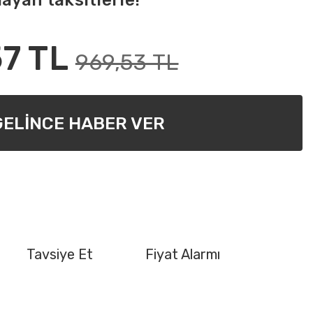
ayan taksitlerle!
7 TL
969,53 TL
GELİNCE HABER VER
Tavsiye Et
Fiyat Alarmı