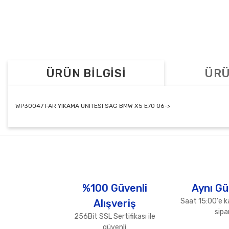
ÜRÜN BİLGİSİ
ÜRÜ
WP30047 FAR YIKAMA UNITESI SAG BMW X5 E70 06->
Bu ürünün fiyat bilgisi, resim, ürün açıklamalarında ve diğer konul
Görüş ve önerileriniz için teşekkür ederiz.
Ürün resmi kalitesiz, bozuk veya görüntülenemiyor.
Ürün açıklamasında eksik bilgiler bulunuyor.
%100 Güvenli
Aynı Gü
Ürün bilgilerinde hatalar bulunuyor.
Saat 15:00'e k
Alışveriş
Ürün fiyatı diğer sitelerden daha pahalı.
sipar
256Bit SSL Sertifikası ile
Bu ürüne benzer farklı alternatifler olmalı.
güvenli