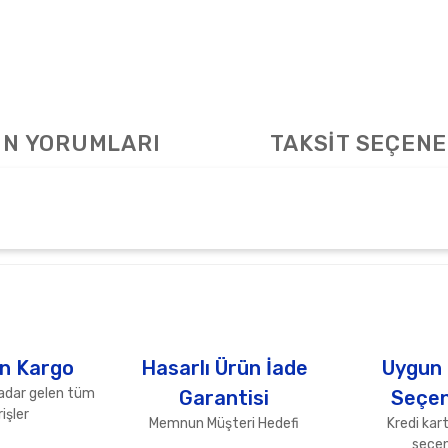
N YORUMLARI
TAKSİT SEÇENE
arda yetersiz gördüğünüz noktaları öneri formunu kullanarak tarafımıza ile
Bu ürüne ilk yorumu siz yapın!
Yorum Yaz
n Kargo
Hasarlı Ürün İade
Uygun
adar gelen tüm
Garantisi
Seçen
işler
Memnun Müşteri Hedefi
Kredi kart
seçen