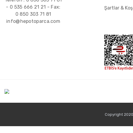
-
0 535 666 21 21
- Fax:
Şartlar & Koş
0 850 303 71 81
info@hepotoparca.com
Copyright 2020 