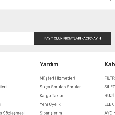
Gönder
KAYIT OLUN FIRSATLARI KAÇIRMAYIN
l
Yardım
Kat
Müşteri Hizmetleri
FİLTR
leri
Sıkça Sorulan Sorular
SİLE
Kargo Takibi
BUJİ
i
Yeni Üyelik
ELEK
ış Sözleşmesi
Siparişlerim
AYDI