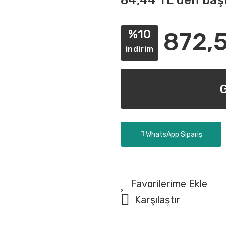
84,44 TL den başl
%10
872,5
indirim
WhatsApp Sipariş
Karşılaştır