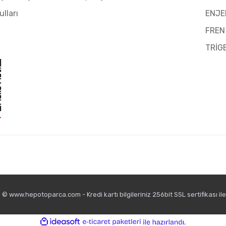
ulları
ENJE
FREN
TRİG
© www.hepotoparca.com - Kredi kartı bilgileriniz 256bit SSL sertifikası il
ile
ideasoft
e-