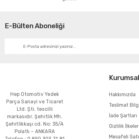
E-Bülten Aboneliği
Kurumsa
Hep Otomotiv Yedek
Hakkımızda
Parça Sanayi ve Ticaret
Teslimat Bilgi
Ltd. Şti. tescilli
İade Şartları
markasıdır. Şehitlik Mh.
Şehitlikkaşı cd. No: 35/A
Gizlilik İlkeler
Polatlı - ANKARA
Mesafeli Sat
Telefon :
0 850 303 71 81