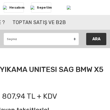
Hesabım
Sepetim
 ?
TOPTAN SATIŞ VE B2B
ARA
YIKAMA UNITESI SAG BMW X5
807,94 TL + KDV