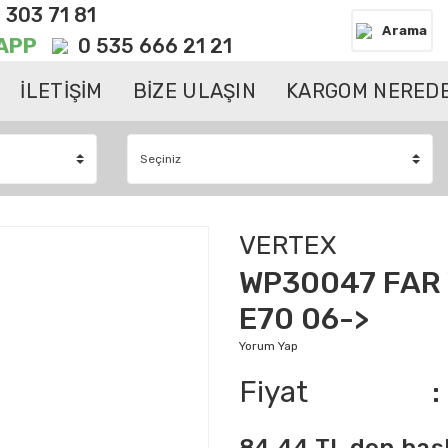
 303 71 81
Arama
APP
0 535 666 21 21
İLETİŞİM
BİZE ULAŞIN
KARGOM NEREDE
VERTEX
WP30047 FAR 
E70 06->
Yorum Yap
Fiyat