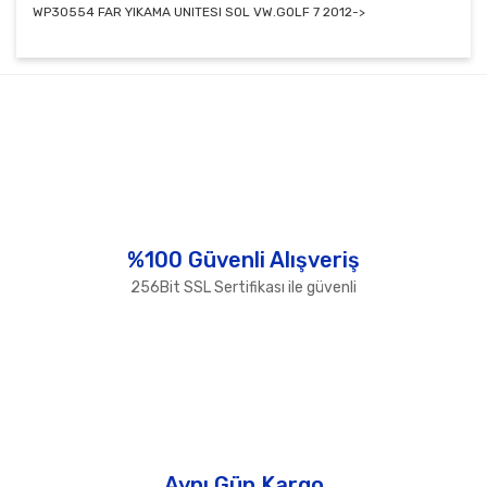
WP30554 FAR YIKAMA UNITESI SOL VW.GOLF 7 2012->
Bu ürünün fiyat bilgisi, resim, ürün açıklamalarında ve
diğer konularda yetersiz gördüğünüz noktaları öneri
Bu ürüne ilk yorumu siz yapın!
formunu kullanarak tarafımıza iletebilirsiniz.
Görüş ve önerileriniz için teşekkür ederiz.
Yorum Yaz
Ürün resmi kalitesiz, bozuk veya görüntülenemiyor.
Ürün açıklamasında eksik bilgiler bulunuyor.
Ürün bilgilerinde hatalar bulunuyor.
%100 Güvenli Alışveriş
Ürün fiyatı diğer sitelerden daha pahalı.
256Bit SSL Sertifikası ile güvenli
Bu ürüne benzer farklı alternatifler olmalı.
Gönder
Aynı Gün Kargo