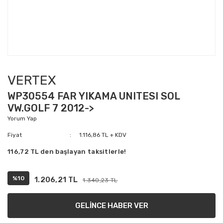
VERTEX
WP30554 FAR YIKAMA UNITESI SOL
VW.GOLF 7 2012->
Yorum Yap
Fiyat
1.116,86 TL + KDV
116,72 TL den başlayan taksitlerle!
%10
1.206,21 TL
1.340,23 TL
GELİNCE HABER VER