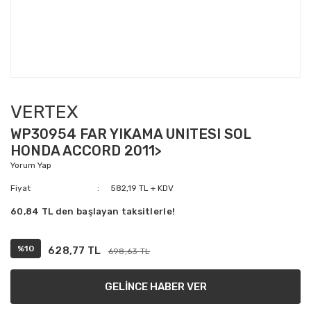
VERTEX
WP30954 FAR YIKAMA UNITESI SOL
HONDA ACCORD 2011>
Yorum Yap
Fiyat
582,19 TL + KDV
60,84 TL den başlayan taksitlerle!
%10
628,77 TL
698,63 TL
GELİNCE HABER VER