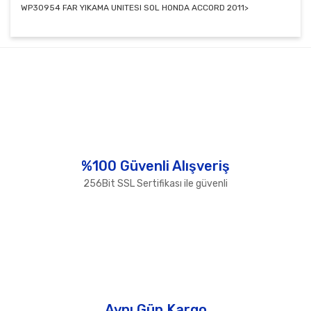
WP30954 FAR YIKAMA UNITESI SOL HONDA ACCORD 2011>
Bu ürünün fiyat bilgisi, resim, ürün açıklamalarında ve
diğer konularda yetersiz gördüğünüz noktaları öneri
Bu ürüne ilk yorumu siz yapın!
formunu kullanarak tarafımıza iletebilirsiniz.
Görüş ve önerileriniz için teşekkür ederiz.
Yorum Yaz
Ürün resmi kalitesiz, bozuk veya görüntülenemiyor.
Ürün açıklamasında eksik bilgiler bulunuyor.
Ürün bilgilerinde hatalar bulunuyor.
%100 Güvenli Alışveriş
Ürün fiyatı diğer sitelerden daha pahalı.
256Bit SSL Sertifikası ile güvenli
Bu ürüne benzer farklı alternatifler olmalı.
Gönder
Aynı Gün Kargo