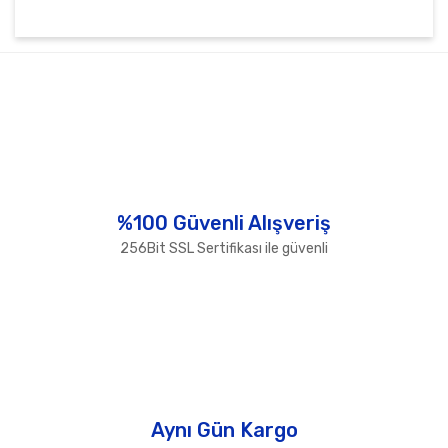
Bu ürünün fiyat bilgisi, resim, ürün açıklamalarında ve
diğer konularda yetersiz gördüğünüz noktaları öneri
Bu ürüne ilk yorumu siz yapın!
formunu kullanarak tarafımıza iletebilirsiniz.
Görüş ve önerileriniz için teşekkür ederiz.
Yorum Yaz
Ürün resmi kalitesiz, bozuk veya görüntülenemiyor.
Ürün açıklamasında eksik bilgiler bulunuyor.
Ürün bilgilerinde hatalar bulunuyor.
%100 Güvenli Alışveriş
Ürün fiyatı diğer sitelerden daha pahalı.
256Bit SSL Sertifikası ile güvenli
Bu ürüne benzer farklı alternatifler olmalı.
Gönder
Aynı Gün Kargo