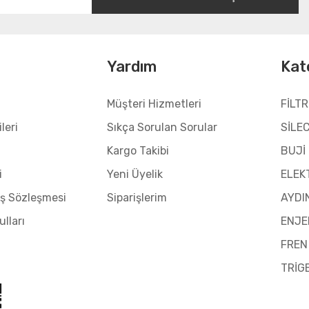
l
Yardım
Kat
Müşteri Hizmetleri
FİLTR
leri
Sıkça Sorulan Sorular
SİLE
Kargo Takibi
BUJİ
i
Yeni Üyelik
ELEK
ış Sözleşmesi
Siparişlerim
AYDI
ulları
ENJE
FREN
TRİG