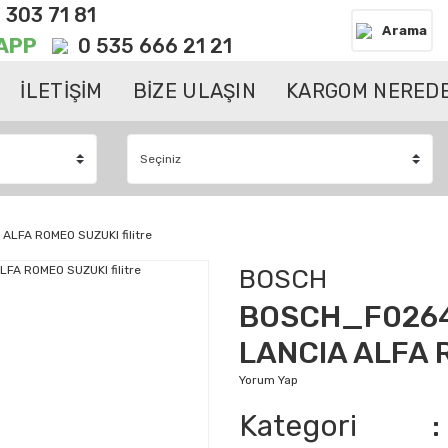
 303 71 81
Arama
APP
0 535 666 21 21
İLETİŞİM
BİZE ULAŞIN
KARGOM NEREDE
ALFA ROMEO SUZUKI filitre
BOSCH
BOSCH_F02640
LANCIA ALFA R
Yorum Yap
Kategori