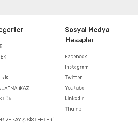
egoriler
Sosyal Medya
Hesapları
E
Facebook
CEK
Instagram
Twitter
TRİK
Youtube
NLATMA İKAZ
Linkedin
KTÖR
Thumblr
ER VE KAYIŞ SİSTEMLERİ