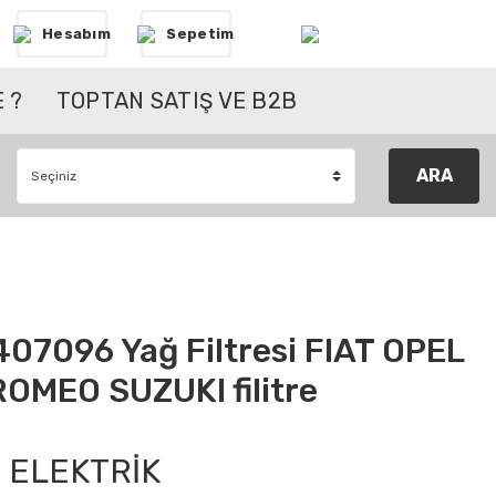
Hesabım
Sepetim
 ?
TOPTAN SATIŞ VE B2B
ARA
7096 Yağ Filtresi FIAT OPEL
OMEO SUZUKI filitre
ELEKTRİK