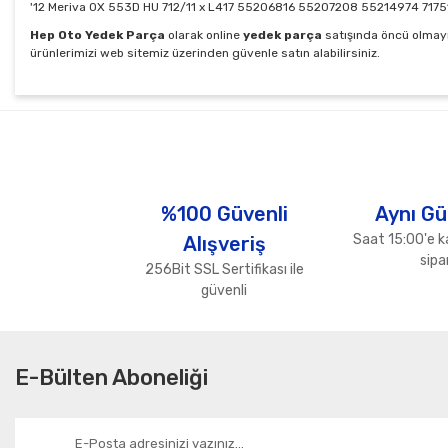
'12 Meriva OX 553D HU 712/11 x L417 55206816 55207208 55214974 71751
Hep Oto Yedek Parça
olarak online
yedek parça
satışında öncü olmayı
ürünlerimizi web sitemiz üzerinden güvenle satın alabilirsiniz.
Bu ürünün fiyat bilgisi, resim, ürün açıklamalarında ve diğer konul
Görüş ve önerileriniz için teşekkür ederiz.
Ürün resmi kalitesiz, bozuk veya görüntülenemiyor.
Ürün açıklamasında eksik bilgiler bulunuyor.
%100 Güvenli
Aynı Gü
Ürün bilgilerinde hatalar bulunuyor.
Saat 15:00'e k
Alışveriş
Ürün fiyatı diğer sitelerden daha pahalı.
sipar
256Bit SSL Sertifikası ile
Bu ürüne benzer farklı alternatifler olmalı.
güvenli
E-Bülten Aboneliği