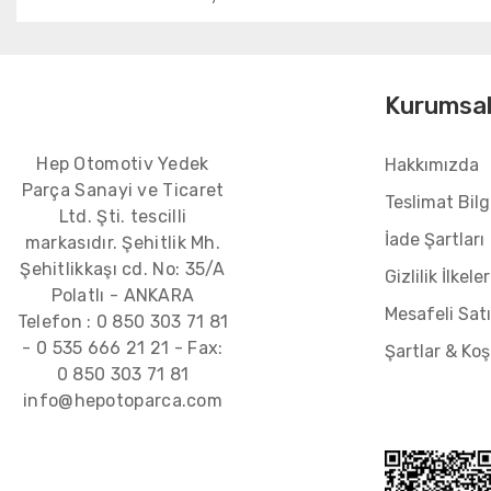
Kurumsa
Hep Otomotiv Yedek
Hakkımızda
Parça Sanayi ve Ticaret
Teslimat Bilgi
Ltd. Şti. tescilli
İade Şartları
markasıdır. Şehitlik Mh.
Şehitlikkaşı cd. No: 35/A
Gizlilik İlkeler
Polatlı - ANKARA
Mesafeli Sat
Telefon :
0 850 303 71 81
-
0 535 666 21 21
- Fax:
Şartlar & Koş
0 850 303 71 81
info@hepotoparca.com