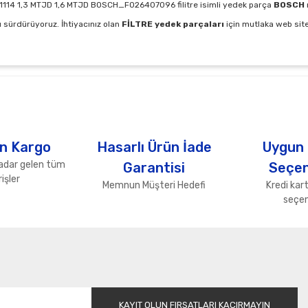
114 1,3 MTJD 1,6 MTJD BOSCH_F026407096 filitre isimli yedek parça
BOSCH
 sürdürüyoruz. İhtiyacınız olan
FİLTRE yedek parçaları
için mutlaka web sitem
arda yetersiz gördüğünüz noktaları öneri formunu kullanarak tarafımıza ile
Bu ürüne ilk yorumu siz yapın!
Yorum Yaz
n Kargo
Hasarlı Ürün İade
Uygun
adar gelen tüm
Garantisi
Seçen
işler
Memnun Müşteri Hedefi
Kredi kart
seçen
Gönder
KAYIT OLUN FIRSATLARI KAÇIRMAYIN