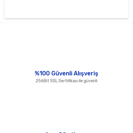
Bu ürünün fiyat bilgisi, resim, ürün açıklamalarında ve
diğer konularda yetersiz gördüğünüz noktaları öneri
Bu ürüne ilk yorumu siz yapın!
formunu kullanarak tarafımıza iletebilirsiniz.
Görüş ve önerileriniz için teşekkür ederiz.
Yorum Yaz
Ürün resmi kalitesiz, bozuk veya görüntülenemiyor.
Ürün açıklamasında eksik bilgiler bulunuyor.
Ürün bilgilerinde hatalar bulunuyor.
%100 Güvenli Alışveriş
Ürün fiyatı diğer sitelerden daha pahalı.
256Bit SSL Sertifikası ile güvenli
Bu ürüne benzer farklı alternatifler olmalı.
Gönder