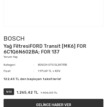
BOSCH
Yağ FiltresiFORD Transit [MK6] FOR
6C1Q6N602BA; FOR 137
Yorum Yap
Kategori
BOSCH OTO ELEKTRİK
Fiyat
1.171,69 TL + KDV
122,45 TL den başlayan taksitlerle!
%10
1.265,42 TL
1.406,03 TL
GELİNCE HABER VER