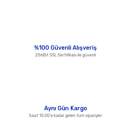
diğer konularda yetersiz gördüğünüz noktaları öneri
Bu ürüne ilk yorumu siz yapın!
formunu kullanarak tarafımıza iletebilirsiniz.
Görüş ve önerileriniz için teşekkür ederiz.
Yorum Yaz
Ürün resmi kalitesiz, bozuk veya görüntülenemiyor.
Ürün açıklamasında eksik bilgiler bulunuyor.
Ürün bilgilerinde hatalar bulunuyor.
%100 Güvenli Alışveriş
Ürün fiyatı diğer sitelerden daha pahalı.
256Bit SSL Sertifikası ile güvenli
Bu ürüne benzer farklı alternatifler olmalı.
Gönder
Aynı Gün Kargo
Saat 15:00'e kadar gelen tüm siparişler