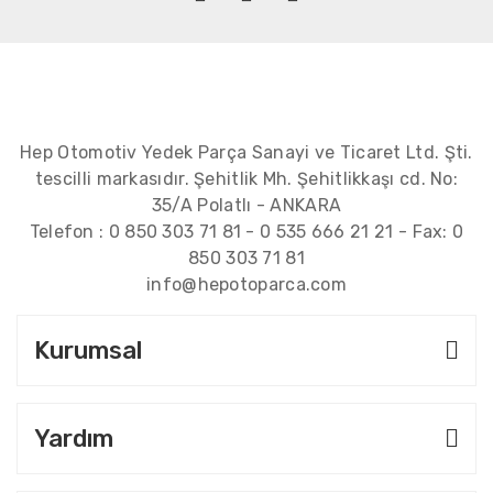
Hep Otomotiv Yedek Parça Sanayi ve Ticaret Ltd. Şti.
tescilli markasıdır. Şehitlik Mh. Şehitlikkaşı cd. No:
35/A Polatlı - ANKARA
Telefon :
0 850 303 71 81
-
0 535 666 21 21
- Fax:
0
850 303 71 81
info@hepotoparca.com
Kurumsal
Yardım