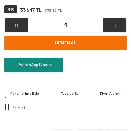
%10
336,17 TL
373,52 TL
HEMEN AL
WhatsApp Sipariş
Tavsiye Et
Fiyat Alarmı
Karşılaştır