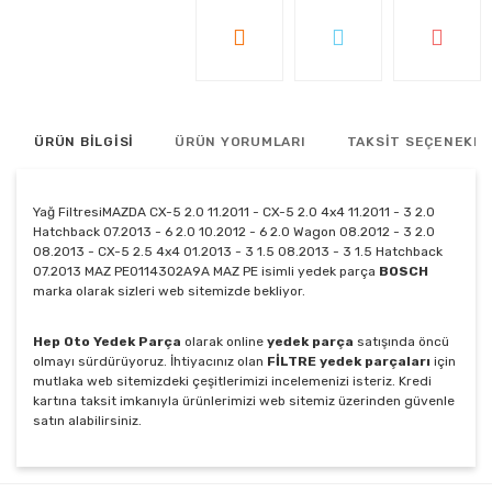
ÜRÜN BİLGİSİ
ÜRÜN YORUMLARI
TAKSİT SEÇENEKLE
Yağ FiltresiMAZDA CX-5 2.0 11.2011 - CX-5 2.0 4x4 11.2011 - 3 2.0
Hatchback 07.2013 - 6 2.0 10.2012 - 6 2.0 Wagon 08.2012 - 3 2.0
08.2013 - CX-5 2.5 4x4 01.2013 - 3 1.5 08.2013 - 3 1.5 Hatchback
07.2013 MAZ PE0114302A9A MAZ PE isimli yedek parça
BOSCH
marka olarak sizleri web sitemizde bekliyor.
Hep Oto Yedek Parça
olarak online
yedek parça
satışında öncü
olmayı sürdürüyoruz. İhtiyacınız olan
FİLTRE yedek parçaları
için
mutlaka web sitemizdeki çeşitlerimizi incelemenizi isteriz. Kredi
kartına taksit imkanıyla ürünlerimizi web sitemiz üzerinden güvenle
satın alabilirsiniz.
Bu ürünün fiyat bilgisi, resim, ürün açıklamalarında ve