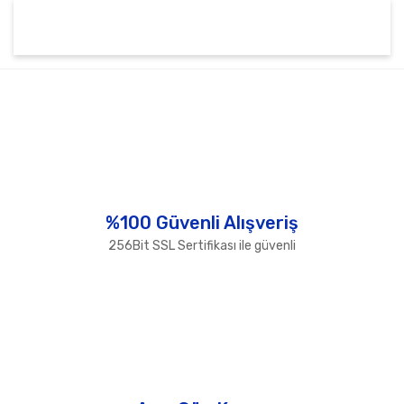
Bu ürünün fiyat bilgisi, resim, ürün açıklamalarında ve
diğer konularda yetersiz gördüğünüz noktaları öneri
Bu ürüne ilk yorumu siz yapın!
formunu kullanarak tarafımıza iletebilirsiniz.
Görüş ve önerileriniz için teşekkür ederiz.
Yorum Yaz
Ürün resmi kalitesiz, bozuk veya görüntülenemiyor.
Ürün açıklamasında eksik bilgiler bulunuyor.
Ürün bilgilerinde hatalar bulunuyor.
%100 Güvenli Alışveriş
Ürün fiyatı diğer sitelerden daha pahalı.
256Bit SSL Sertifikası ile güvenli
Bu ürüne benzer farklı alternatifler olmalı.
Gönder