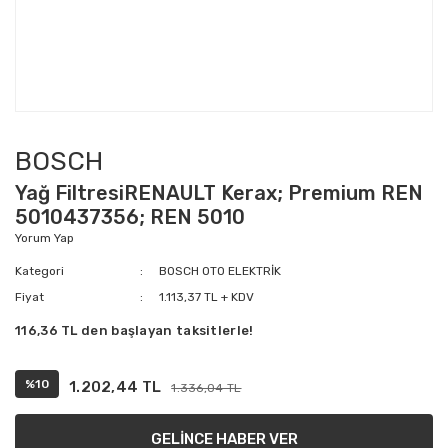
BOSCH
Yağ FiltresiRENAULT Kerax; Premium REN
5010437356; REN 5010
Yorum Yap
Kategori
BOSCH OTO ELEKTRİK
Fiyat
1.113,37 TL + KDV
116,36 TL den başlayan taksitlerle!
%10
1.202,44 TL
1.336,04 TL
GELİNCE HABER VER