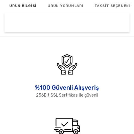
ÜRÜN BİLGİSİ
ÜRÜN YORUMLARI
TAKSİT SEÇENEKLE
Bu ürünün fiyat bilgisi, resim, ürün açıklamalarında ve
diğer konularda yetersiz gördüğünüz noktaları öneri
Bu ürüne ilk yorumu siz yapın!
formunu kullanarak tarafımıza iletebilirsiniz.
Görüş ve önerileriniz için teşekkür ederiz.
Yorum Yaz
Ürün resmi kalitesiz, bozuk veya görüntülenemiyor.
Ürün açıklamasında eksik bilgiler bulunuyor.
Ürün bilgilerinde hatalar bulunuyor.
%100 Güvenli Alışveriş
Ürün fiyatı diğer sitelerden daha pahalı.
256Bit SSL Sertifikası ile güvenli
Bu ürüne benzer farklı alternatifler olmalı.