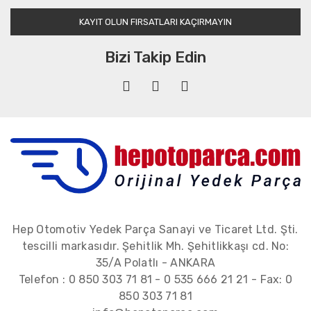
KAYIT OLUN FIRSATLARI KAÇIRMAYIN
Bizi Takip Edin
Hep Otomotiv Yedek Parça Sanayi ve Ticaret Ltd. Şti.
tescilli markasıdır. Şehitlik Mh. Şehitlikkaşı cd. No:
35/A Polatlı - ANKARA
Telefon :
0 850 303 71 81
-
0 535 666 21 21
- Fax:
0
850 303 71 81