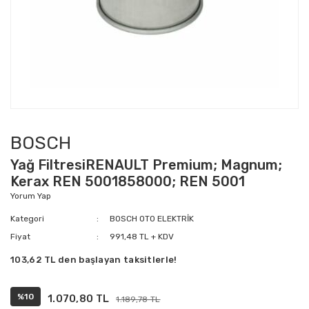
BOSCH
Yağ FiltresiRENAULT Premium; Magnum;
Kerax REN 5001858000; REN 5001
Yorum Yap
Kategori
BOSCH OTO ELEKTRİK
Fiyat
991,48 TL + KDV
103,62 TL den başlayan taksitlerle!
%10
1.070,80 TL
1.189,78 TL