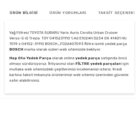
ÜRÜN BİLGİSİ
ÜRÜN YORUMLARI
TAKSİT SEÇENEKLE
Yağ Filtresi TOYOTA SUBARU Yaris Auris Corolla Urban Cruiser
Verso-S iQ Trezia TOY 0415231110 1,4d E1024H D234 OX 414D1 HU
7019 z 04152-31110 BOSCH_F026407093 filitre isimli yedek parça
BOSCH
marka olarak sizleri web sitemizde bekliyor.
Hep Oto Yedek Parça
olarak online
yedek parça
satışında öncü
olmayı sürdürüyoruz. İhtiyacınız olan
FİLTRE yedek parçaları
için
mutlaka web sitemizdeki çeşitlerimizi incelemenizi isteriz. Kredi
kartına taksit imkanıyla ürünlerimizi web sitemiz üzerinden güvenle
satın alabilirsiniz.
Bu ürünün fiyat bilgisi, resim, ürün açıklamalarında ve
diğer konularda yetersiz gördüğünüz noktaları öneri
Bu ürüne ilk yorumu siz yapın!
formunu kullanarak tarafımıza iletebilirsiniz.
Görüş ve önerileriniz için teşekkür ederiz.
Yorum Yaz
Ürün resmi kalitesiz, bozuk veya görüntülenemiyor.
Ürün açıklamasında eksik bilgiler bulunuyor.