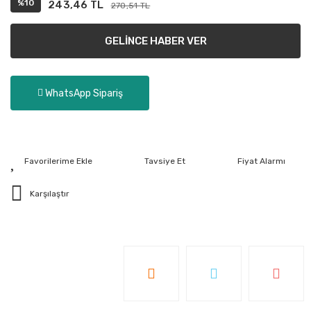
%10
243,46 TL
270,51 TL
GELİNCE HABER VER
WhatsApp Sipariş
Tavsiye Et
Fiyat Alarmı
Karşılaştır