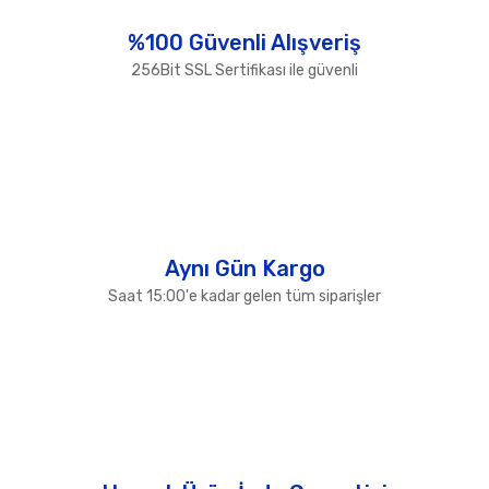
Ürün bilgilerinde hatalar bulunuyor.
%100 Güvenli Alışveriş
Ürün fiyatı diğer sitelerden daha pahalı.
256Bit SSL Sertifikası ile güvenli
Bu ürüne benzer farklı alternatifler olmalı.
Gönder
Aynı Gün Kargo
Saat 15:00'e kadar gelen tüm siparişler