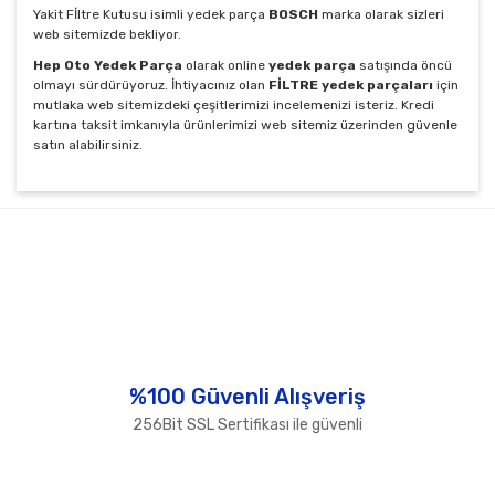
Yakit Fİltre Kutusu isimli yedek parça
BOSCH
marka olarak sizleri
web sitemizde bekliyor.
Hep Oto Yedek Parça
olarak online
yedek parça
satışında öncü
olmayı sürdürüyoruz. İhtiyacınız olan
FİLTRE yedek parçaları
için
mutlaka web sitemizdeki çeşitlerimizi incelemenizi isteriz. Kredi
kartına taksit imkanıyla ürünlerimizi web sitemiz üzerinden güvenle
satın alabilirsiniz.
Bu ürünün fiyat bilgisi, resim, ürün açıklamalarında ve
diğer konularda yetersiz gördüğünüz noktaları öneri
Bu ürüne ilk yorumu siz yapın!
formunu kullanarak tarafımıza iletebilirsiniz.
Görüş ve önerileriniz için teşekkür ederiz.
Yorum Yaz
Ürün resmi kalitesiz, bozuk veya görüntülenemiyor.
Ürün açıklamasında eksik bilgiler bulunuyor.
Ürün bilgilerinde hatalar bulunuyor.
%100 Güvenli Alışveriş
Ürün fiyatı diğer sitelerden daha pahalı.
256Bit SSL Sertifikası ile güvenli
Bu ürüne benzer farklı alternatifler olmalı.