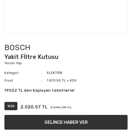
BOSCH
Yakit Fİltre Kutusu
Yorum Yap
Kategori
ELEKTRİK
Fiyat
1.870,90 TL + KDV
195,52 TL den başlayan taksitlerle!
%10
2.020,57 TL
2.245,08 TL
GELİNCE HABER VER