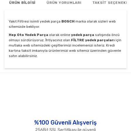
ÜRÜN BİLGİSİ
ÜRÜN YORUMLARI
TAKSİT SEÇENEKLE
Yakıt Filtresi isimli yedek parça
BOSCH
marka olarak sizleri web
sitemizde bekliyor.
Hep Oto Yedek Parça
olarak online
yedek parça
satışında öncü
olmayı sürdürüyoruz. İhtiyacınız olan
FİLTRE yedek parçaları
için
mutlaka web sitemizdeki çeşitlerimizi incelemenizi isteriz. Kredi
kartına taksit imkanıyla ürünlerimizi web sitemiz üzerinden güvenle
satın alabilirsiniz.
Bu ürünün fiyat bilgisi, resim, ürün açıklamalarında ve
diğer konularda yetersiz gördüğünüz noktaları öneri
Bu ürüne ilk yorumu siz yapın!
formunu kullanarak tarafımıza iletebilirsiniz.
Görüş ve önerileriniz için teşekkür ederiz.
Yorum Yaz
Ürün resmi kalitesiz, bozuk veya görüntülenemiyor.
Ürün açıklamasında eksik bilgiler bulunuyor.
Ürün bilgilerinde hatalar bulunuyor.
%100 Güvenli Alışveriş
Ürün fiyatı diğer sitelerden daha pahalı.
256Bit SSL Sertifikası ile güvenli