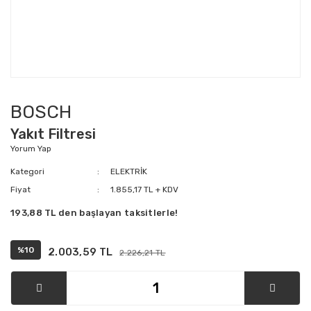
BOSCH
Yakıt Filtresi
Yorum Yap
Kategori
ELEKTRİK
Fiyat
1.855,17 TL + KDV
193,88 TL den başlayan taksitlerle!
%10
2.003,59 TL
2.226,21 TL