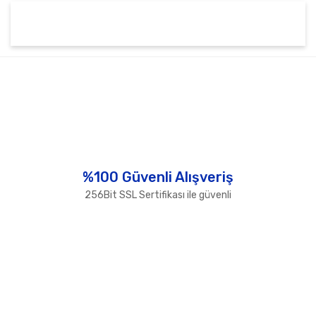
Bu ürünün fiyat bilgisi, resim, ürün açıklamalarında ve
diğer konularda yetersiz gördüğünüz noktaları öneri
Bu ürüne ilk yorumu siz yapın!
formunu kullanarak tarafımıza iletebilirsiniz.
Görüş ve önerileriniz için teşekkür ederiz.
Yorum Yaz
Ürün resmi kalitesiz, bozuk veya görüntülenemiyor.
Ürün açıklamasında eksik bilgiler bulunuyor.
Ürün bilgilerinde hatalar bulunuyor.
%100 Güvenli Alışveriş
Ürün fiyatı diğer sitelerden daha pahalı.
256Bit SSL Sertifikası ile güvenli
Bu ürüne benzer farklı alternatifler olmalı.
Gönder