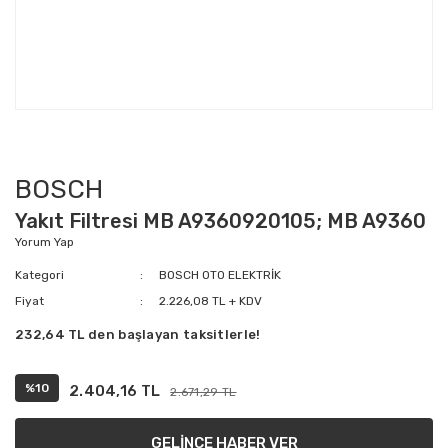
BOSCH
Yakıt Filtresi MB A9360920105; MB A9360
Yorum Yap
Kategori
BOSCH OTO ELEKTRİK
Fiyat
2.226,08 TL + KDV
232,64 TL den başlayan taksitlerle!
%10
2.404,16 TL
2.671,29 TL
GELİNCE HABER VER