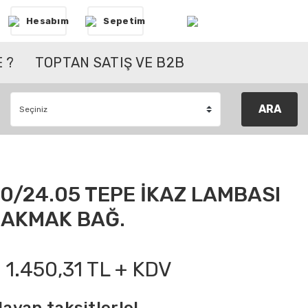
Hesabım
Sepetim
 ?
TOPTAN SATIŞ VE B2B
ARA
0/24.05 TEPE İKAZ LAMBASI
ÇAKMAK BAĞ.
1.450,31 TL + KDV