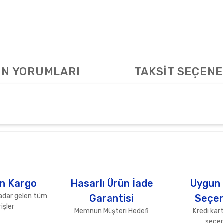
N YORUMLARI
TAKSİT SEÇENE
arda yetersiz gördüğünüz noktaları öneri formunu kullanarak tarafımıza ile
Bu ürüne ilk yorumu siz yapın!
Yorum Yaz
n Kargo
Hasarlı Ürün İade
Uygun
adar gelen tüm
Garantisi
Seçen
işler
Memnun Müşteri Hedefi
Kredi kart
seçen