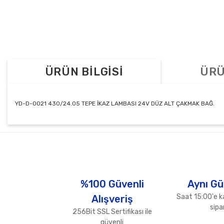
ÜRÜN BİLGİSİ
ÜRÜ
YD-D-0021 430/24.05 TEPE İKAZ LAMBASI 24V DÜZ ALT ÇAKMAK BAĞ.
Bu ürünün fiyat bilgisi, resim, ürün açıklamalarında ve diğer konul
Görüş ve önerileriniz için teşekkür ederiz.
Ürün resmi kalitesiz, bozuk veya görüntülenemiyor.
Ürün açıklamasında eksik bilgiler bulunuyor.
%100 Güvenli
Aynı Gü
Ürün bilgilerinde hatalar bulunuyor.
Saat 15:00'e k
Alışveriş
Ürün fiyatı diğer sitelerden daha pahalı.
sipar
256Bit SSL Sertifikası ile
Bu ürüne benzer farklı alternatifler olmalı.
güvenli