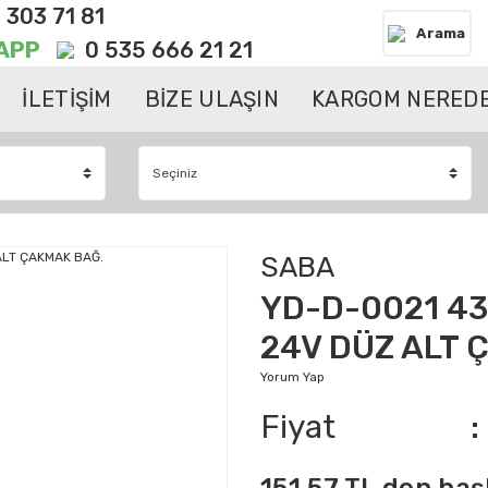
 303 71 81
Arama
APP
0 535 666 21 21
İLETİŞİM
BİZE ULAŞIN
KARGOM NEREDE
SABA
YD-D-0021 43
24V DÜZ ALT 
Yorum Yap
Fiyat