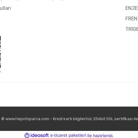
ulları
ENJE
FREN
TRİG
© www.hepotoparca.com - Kredi kartı bilgileriniz 256bit SSL sertifikası il
ile
ideasoft
e-