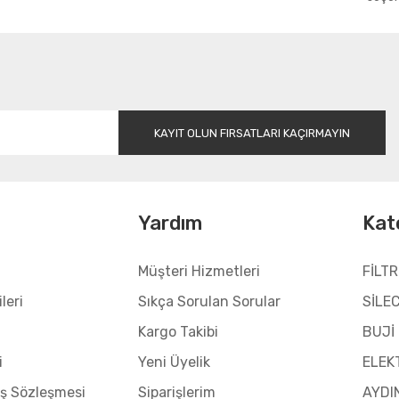
Gönder
KAYIT OLUN FIRSATLARI KAÇIRMAYIN
l
Yardım
Kat
Müşteri Hizmetleri
FİLTR
leri
Sıkça Sorulan Sorular
SİLE
Kargo Takibi
BUJİ
i
Yeni Üyelik
ELEK
ış Sözleşmesi
Siparişlerim
AYDI