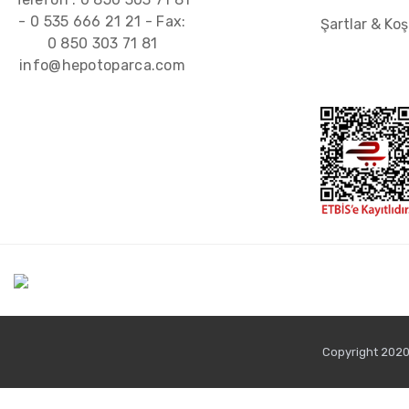
-
0 535 666 21 21
- Fax:
Şartlar & Koş
0 850 303 71 81
info@hepotoparca.com
Copyright 2020 