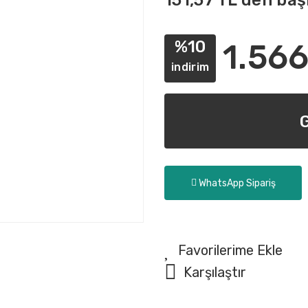
151,57 TL den baş
%10
1.566
indirim
WhatsApp Sipariş
Karşılaştır