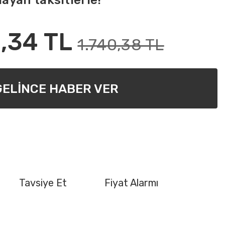
layan taksitlerle!
,34 TL
1.740,38 TL
GELİNCE HABER VER
Tavsiye Et
Fiyat Alarmı