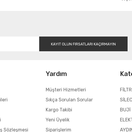
Gönder
KAYIT OLUN FIRSATLARI KAÇIRMAYIN
l
Yardım
Kat
Müşteri Hizmetleri
FİLTR
leri
Sıkça Sorulan Sorular
SİLE
Kargo Takibi
BUJİ
i
Yeni Üyelik
ELEK
ış Sözleşmesi
Siparişlerim
AYDI