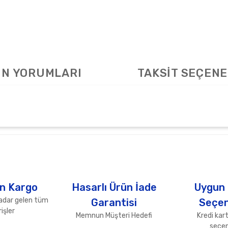
N YORUMLARI
TAKSİT SEÇENE
arda yetersiz gördüğünüz noktaları öneri formunu kullanarak tarafımıza ile
Bu ürüne ilk yorumu siz yapın!
Yorum Yaz
n Kargo
Hasarlı Ürün İade
Uygun
adar gelen tüm
Garantisi
Seçen
işler
Memnun Müşteri Hedefi
Kredi kart
seçen