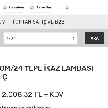
Hesabım
Sepetim
 ?
TOPTAN SATIŞ VE B2B
ARA
0M/24 TEPE İKAZ LAMBASI
+Ç
2.008,32 TL + KDV