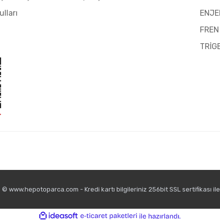
ulları
ENJE
FREN
TRİG
© www.hepotoparca.com - Kredi kartı bilgileriniz 256bit SSL sertifikası il
ile
ideasoft
e-