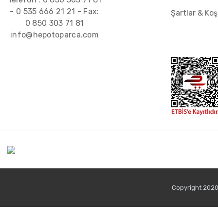
-
0 535 666 21 21
- Fax:
Şartlar & Koş
0 850 303 71 81
info@hepotoparca.com
Copyright 2020 