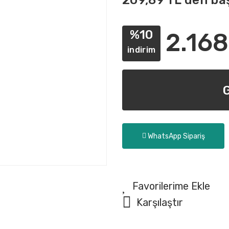
209,89 TL den baş
%10
2.168
indirim
WhatsApp Sipariş
Karşılaştır