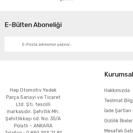
E-Bülten Aboneliği
Kurumsa
Hep Otomotiv Yedek
Hakkımızda
Parça Sanayi ve Ticaret
Teslimat Bilgi
Ltd. Şti. tescilli
İade Şartları
markasıdır. Şehitlik Mh.
Şehitlikkaşı cd. No: 35/A
Gizlilik İlkeler
Polatlı - ANKARA
Mesafeli Sat
Telefon :
0 850 303 71 81