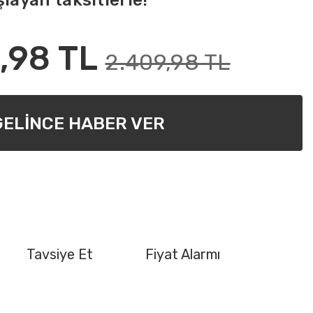
layan taksitlerle!
,98 TL
2.409,98 TL
GELİNCE HABER VER
Tavsiye Et
Fiyat Alarmı