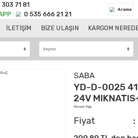
 303 71 81
Arama
APP
0 535 666 21 21
İLETİŞİM
BİZE ULAŞIN
KARGOM NEREDE
SABA
YD-D-0025 41
24V MIKNATIS
Yorum Yap
Fiyat