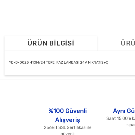
ÜRÜN BİLGİSİ
ÜRÜ
YD-D-0025 410M/24 TEPE İKAZ LAMBASI 24V MIKNATIS+Ç
Bu ürünün fiyat bilgisi, resim, ürün açıklamalarında ve diğer konul
Görüş ve önerileriniz için teşekkür ederiz.
Ürün resmi kalitesiz, bozuk veya görüntülenemiyor.
Ürün açıklamasında eksik bilgiler bulunuyor.
%100 Güvenli
Aynı Gü
Ürün bilgilerinde hatalar bulunuyor.
Saat 15:00'e k
Alışveriş
Ürün fiyatı diğer sitelerden daha pahalı.
sipar
256Bit SSL Sertifikası ile
Bu ürüne benzer farklı alternatifler olmalı.
güvenli