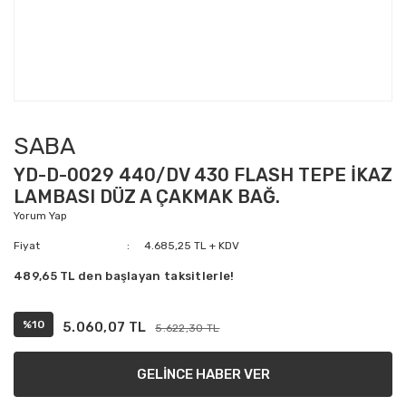
SABA
YD-D-0029 440/DV 430 FLASH TEPE İKAZ
LAMBASI DÜZ A ÇAKMAK BAĞ.
Yorum Yap
Fiyat
4.685,25 TL + KDV
489,65 TL den başlayan taksitlerle!
%10
5.060,07 TL
5.622,30 TL
GELİNCE HABER VER