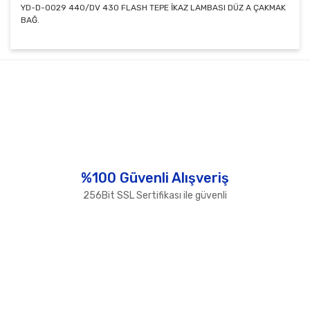
YD-D-0029 440/DV 430 FLASH TEPE İKAZ LAMBASI DÜZ A ÇAKMAK
BAĞ.
Bu ürünün fiyat bilgisi, resim, ürün açıklamalarında ve
diğer konularda yetersiz gördüğünüz noktaları öneri
Bu ürüne ilk yorumu siz yapın!
formunu kullanarak tarafımıza iletebilirsiniz.
Görüş ve önerileriniz için teşekkür ederiz.
Yorum Yaz
Ürün resmi kalitesiz, bozuk veya görüntülenemiyor.
Ürün açıklamasında eksik bilgiler bulunuyor.
Ürün bilgilerinde hatalar bulunuyor.
%100 Güvenli Alışveriş
Ürün fiyatı diğer sitelerden daha pahalı.
256Bit SSL Sertifikası ile güvenli
Bu ürüne benzer farklı alternatifler olmalı.
Gönder