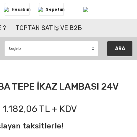
Hesabım
Sepetim
 ?
TOPTAN SATIŞ VE B2B
ARA
BA TEPE İKAZ LAMBASI 24V
1.182,06 TL + KDV
layan taksitlerle!