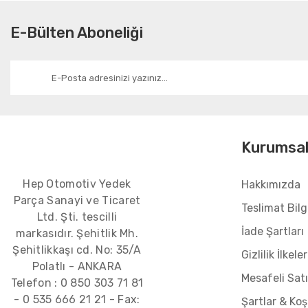
E-Bülten Aboneliği
Kurumsa
Hep Otomotiv Yedek
Hakkımızda
Parça Sanayi ve Ticaret
Teslimat Bilgi
Ltd. Şti. tescilli
İade Şartları
markasıdır. Şehitlik Mh.
Şehitlikkaşı cd. No: 35/A
Gizlilik İlkeler
Polatlı - ANKARA
Mesafeli Sat
Telefon :
0 850 303 71 81
-
0 535 666 21 21
- Fax:
Şartlar & Koş