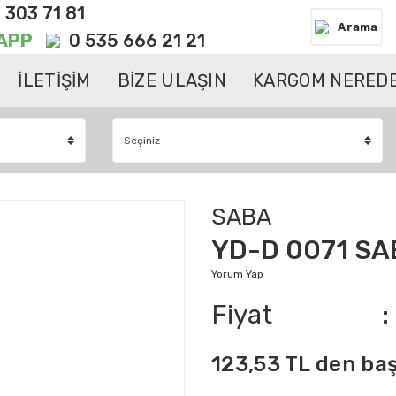
 303 71 81
Arama
APP
0 535 666 21 21
İLETİŞİM
BİZE ULAŞIN
KARGOM NEREDE
SABA
YD-D 0071 SA
Yorum Yap
Fiyat
123,53 TL den baş