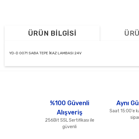
ÜRÜN BİLGİSİ
ÜRÜ
YD-D 0071 SABA TEPE İKAZ LAMBASI 24V
Bu ürünün fiyat bilgisi, resim, ürün açıklamalarında ve diğer konul
Görüş ve önerileriniz için teşekkür ederiz.
Ürün resmi kalitesiz, bozuk veya görüntülenemiyor.
Ürün açıklamasında eksik bilgiler bulunuyor.
%100 Güvenli
Aynı Gü
Ürün bilgilerinde hatalar bulunuyor.
Saat 15:00'e k
Alışveriş
Ürün fiyatı diğer sitelerden daha pahalı.
sipar
256Bit SSL Sertifikası ile
Bu ürüne benzer farklı alternatifler olmalı.
güvenli