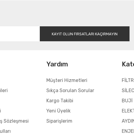
Gönder
KAYIT OLUN FIRSATLARI KAÇIRMAYIN
l
Yardım
Kat
Müşteri Hizmetleri
FİLTR
leri
Sıkça Sorulan Sorular
SİLE
Kargo Takibi
BUJİ
i
Yeni Üyelik
ELEK
ış Sözleşmesi
Siparişlerim
AYDI
ulları
ENJE