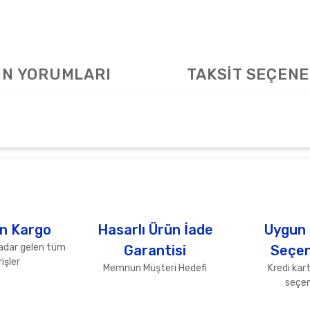
N YORUMLARI
TAKSİT SEÇENE
arda yetersiz gördüğünüz noktaları öneri formunu kullanarak tarafımıza ile
Bu ürüne ilk yorumu siz yapın!
Yorum Yaz
n Kargo
Hasarlı Ürün İade
Uygun
adar gelen tüm
Garantisi
Seçen
işler
Memnun Müşteri Hedefi
Kredi kart
seçen