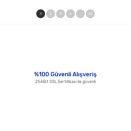
1
2
3
4
..
30
%100 Güvenli Alışveriş
256Bit SSL Sertifikası ile güvenli